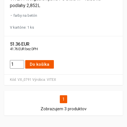
podlahy 2,852L
farby na betón
V kartóne: 1 ks
51.36 EUR
41.76 EUR bez DPH
Do košíka
Kód:
VX_0791
Výrobca:
VITEX
1
Zobrazujem 3 produktov