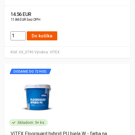
14.56 EUR
11.84 EUR bez DPH
Do košíka
Kód:
VX_0790
Výrobca:
VITEX
DODANIE DO 72 HOD.
Skladom: 5+ ks
VITEX Floorguard hybrid PU biela W - farba na