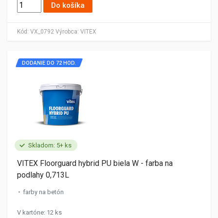
Do košíka
Kód:
VX_0792
Výrobca:
VITEX
DODANIE DO 72 HOD.
Skladom: 5+ ks
VITEX Floorguard hybrid PU biela W - farba na
podlahy 0,713L
farby na betón
V kartóne: 12 ks