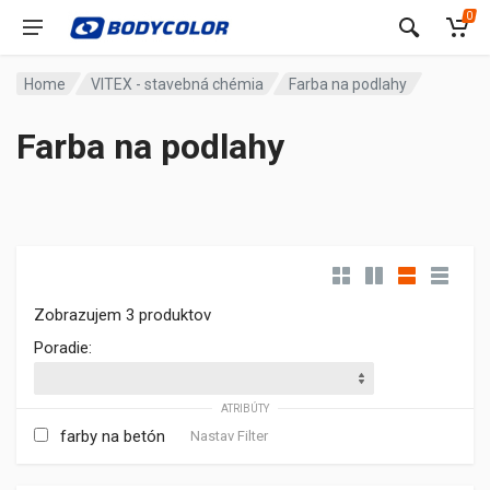
0
Home
VITEX - stavebná chémia
Farba na podlahy
Farba na podlahy
Zobrazujem 3 produktov
Poradie:
ATRIBÚTY
farby na betón
Nastav Filter