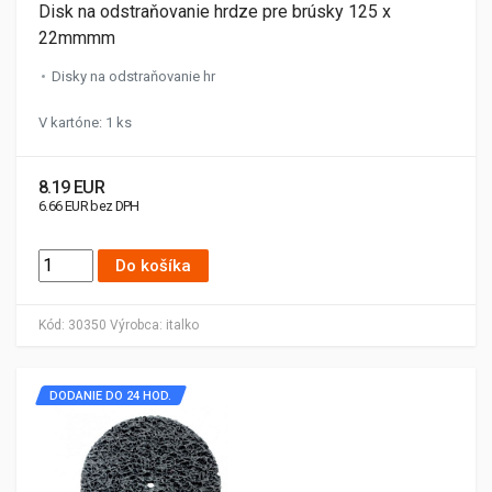
Disk na odstraňovanie hrdze pre brúsky 125 x
22mmmm
Disky na odstraňovanie hr
V kartóne: 1 ks
8.19 EUR
6.66 EUR bez DPH
Do košíka
Kód:
30350
Výrobca:
italko
DODANIE DO 24 HOD.