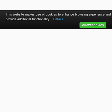
This website makes use of cookies to enhance browsing experience and
provide additional functionality.
Details
Allow cookies
Kontaktujte nás
SVET autolakov, náradia, stavebnej chémie a doplnkov.
TELEFÓN
+421 915 536 901
EMAIL
office@bodycolor.sk
ADRESA