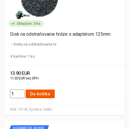
Skladom: 5 ks
Disk na odstraňovanie hrdze s adaptérom 125mm
Disky na odstraňovanie hr
V kartóne: 1 ks
13.90 EUR
11.30 EUR bez DPH
Do košíka
Kód:
10146
Výrobca:
italko
DODANIE DO 24 HOD.