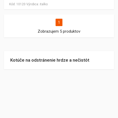
Kód:
10120
Výrobca:
italko
1
Zobrazujem 5 produktov
Kotúče na odstránenie hrdze a nečistôt