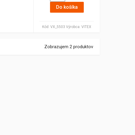
Do košíka
Kód:
VX_5503
Výrobca:
VITEX
Zobrazujem 2 produktov