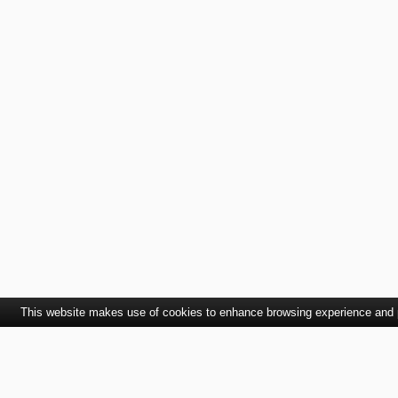
This website makes use of cookies to enhance browsing experience and pr
Kontaktujte nás