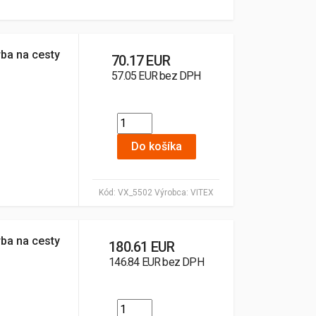
rba na cesty
70.17 EUR
57.05 EUR bez DPH
Do košíka
Kód:
VX_5502
Výrobca:
VITEX
rba na cesty
180.61 EUR
146.84 EUR bez DPH