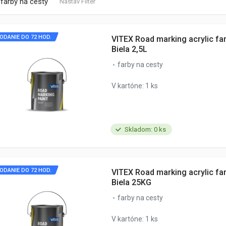
farby na cesty
Nastav Filter
ODANIE DO 72 HOD.
VITEX Road marking acrylic fa
Biela 2,5L
farby na cesty
V kartóne: 1 ks
Skladom: 0 ks
ODANIE DO 72 HOD.
VITEX Road marking acrylic fa
Biela 25KG
farby na cesty
V kartóne: 1 ks