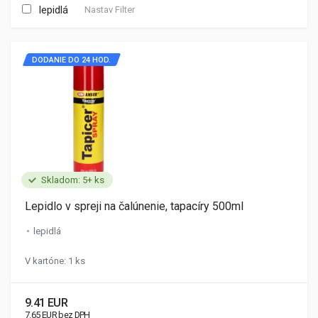
lepidlá
Nastav Filter
DODANIE DO 24 HOD.
Skladom: 5+ ks
Lepidlo v spreji na čalúnenie, tapacíry 500ml
lepidlá
V kartóne: 1 ks
9.41 EUR
7.65 EUR bez DPH