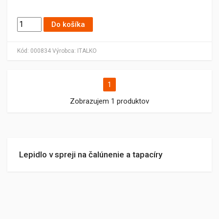
Do košíka
Kód:
000834
Výrobca:
ITALKO
1
Zobrazujem 1 produktov
Lepidlo v spreji na čalúnenie a tapacíry