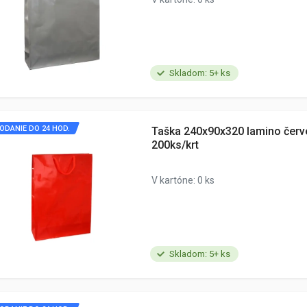
Skladom: 5+ ks
ODANIE DO 24 HOD.
Taška 240x90x320 lamino červ
200ks/krt
V kartóne: 0 ks
Skladom: 5+ ks