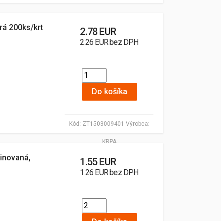
á 200ks/krt
2.78 EUR
2.26 EUR bez DPH
Do košíka
Kód:
ZT1503009401
Výrobca:
KRPA
inovaná,
1.55 EUR
1.26 EUR bez DPH