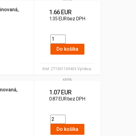
inovaná,
1.66 EUR
1.35 EUR bez DPH
Do košíka
Kód:
ZT1501109403
Výrobca:
KRPA
inovaná,
1.07 EUR
0.87 EUR bez DPH
Do košíka