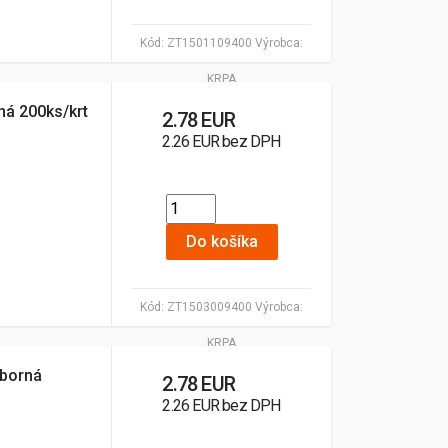
Kód:
ZT1501109400
Výrobca:
KRPA
ná 200ks/krt
2.78 EUR
2.26 EUR bez DPH
Do košíka
Kód:
ZT1503009400
Výrobca:
KRPA
eborná
2.78 EUR
2.26 EUR bez DPH