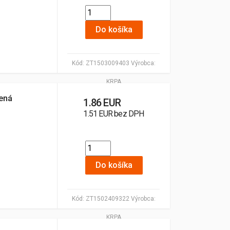
Do košíka
Kód:
ZT1503009403
Výrobca:
KRPA
ená
1.86 EUR
1.51 EUR bez DPH
Do košíka
Kód:
ZT1502409322
Výrobca:
KRPA