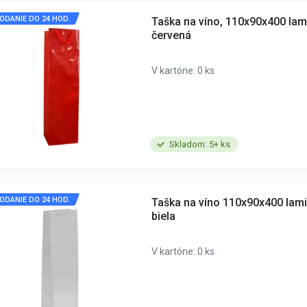
ODANIE DO 24 HOD.
Taška na víno, 110x90x400 lam
červená
V kartóne: 0 ks
Skladom: 5+ ks
ODANIE DO 24 HOD.
Taška na víno 110x90x400 lam
biela
V kartóne: 0 ks