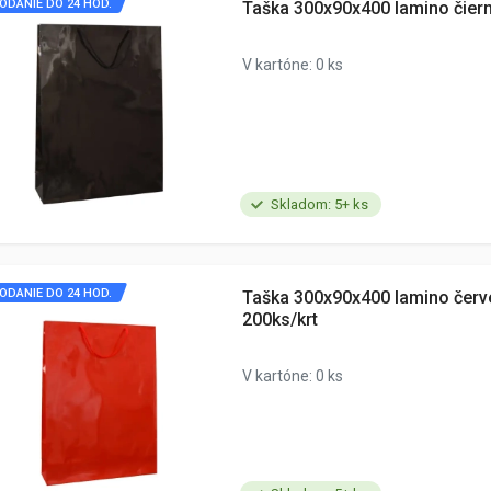
ODANIE DO 24 HOD.
Taška 300x90x400 lamino čiern
V kartóne: 0 ks
Skladom: 5+ ks
ODANIE DO 24 HOD.
Taška 300x90x400 lamino červ
200ks/krt
V kartóne: 0 ks