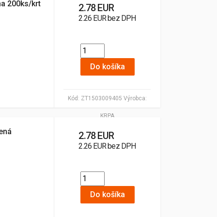
a 200ks/krt
2.78 EUR
2.26 EUR bez DPH
Do košíka
Kód:
ZT1503009405
Výrobca:
KRPA
ená
2.78 EUR
2.26 EUR bez DPH
Do košíka