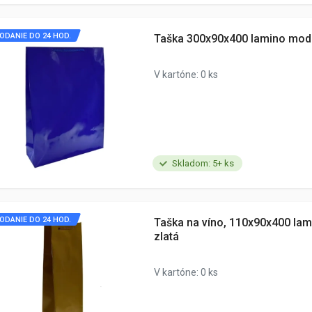
ODANIE DO 24 HOD.
Taška 300x90x400 lamino modr
V kartóne: 0 ks
Skladom: 5+ ks
ODANIE DO 24 HOD.
Taška na víno, 110x90x400 lam
zlatá
V kartóne: 0 ks