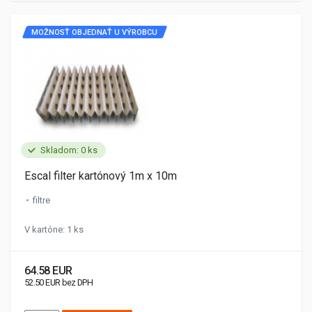
MOŽNOSŤ OBJEDNAŤ U VÝROBCU
Skladom: 0 ks
Escal filter kartónový 1m x 10m
filtre
V kartóne: 1 ks
64.58 EUR
52.50 EUR bez DPH