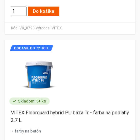
Do košíka
Kód:
VX_0793
Výrobca:
VITEX
DODANIE DO 72 HOD.
Skladom: 5+ ks
VITEX Floorguard hybrid PU báza Tr - farba na podlahy
2,7 L
farby na betón