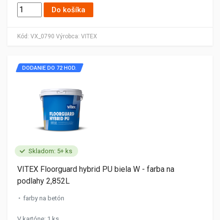
Do košíka
Kód:
VX_0790
Výrobca:
VITEX
DODANIE DO 72 HOD.
Skladom: 5+ ks
VITEX Floorguard hybrid PU biela W - farba na
podlahy 2,852L
farby na betón
V kartóne: 1 ks