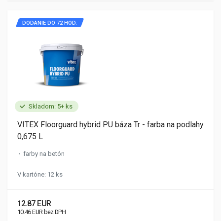
DODANIE DO 72 HOD.
Skladom: 5+ ks
VITEX Floorguard hybrid PU báza Tr - farba na podlahy
0,675 L
farby na betón
V kartóne: 12 ks
12.87 EUR
10.46 EUR bez DPH