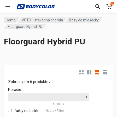
0
Home
VITEX - stavebná chémia
Bázy do miešačky
Floorguard Hybrid PU
Floorguard Hybrid PU
Zobrazujem 6 produktov
Poradie:
ATRIBÚTY
farby na betón
Nastav Filter