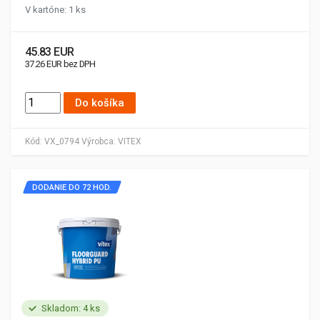
V kartóne: 1 ks
45.83 EUR
37.26 EUR bez DPH
Do košíka
Kód:
VX_0794
Výrobca:
VITEX
DODANIE DO 72 HOD.
Skladom: 4 ks