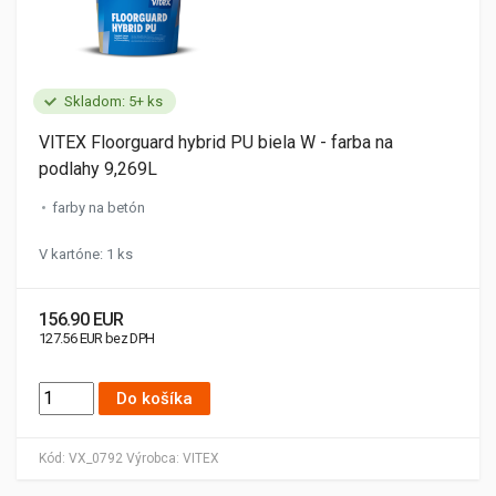
Skladom: 5+ ks
VITEX Floorguard hybrid PU biela W - farba na
podlahy 9,269L
farby na betón
V kartóne: 1 ks
156.90 EUR
127.56 EUR bez DPH
Do košíka
Kód:
VX_0792
Výrobca:
VITEX