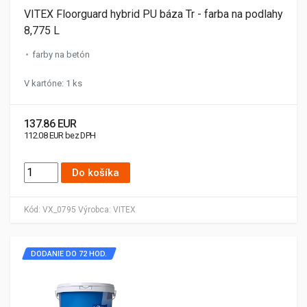
VITEX Floorguard hybrid PU báza Tr - farba na podlahy
8,775 L
farby na betón
V kartóne: 1 ks
137.86 EUR
112.08 EUR bez DPH
Do košíka
Kód:
VX_0795
Výrobca:
VITEX
DODANIE DO 72 HOD.