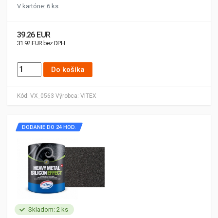
V kartóne: 6 ks
39.26 EUR
31.92 EUR bez DPH
Do košíka
Kód:
VX_0563
Výrobca:
VITEX
DODANIE DO 24 HOD.
Skladom: 2 ks