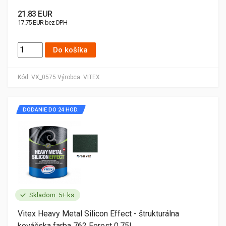
21.83 EUR
17.75 EUR bez DPH
Do košíka
Kód:
VX_0575
Výrobca:
VITEX
DODANIE DO 24 HOD.
Skladom: 5+ ks
Vitex Heavy Metal Silicon Effect - štrukturálna
kováčska farba 762 Forest 0,75L