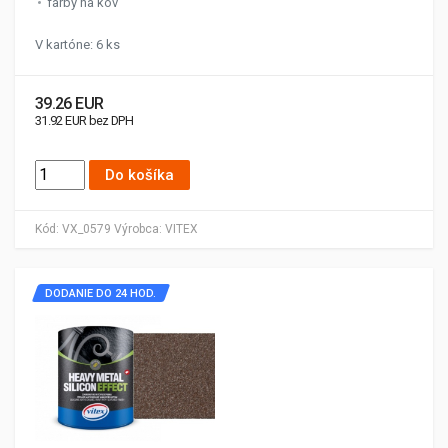
farby na kov
V kartóne: 6 ks
39.26 EUR
31.92 EUR bez DPH
Do košíka
Kód:
VX_0579
Výrobca:
VITEX
DODANIE DO 24 HOD.