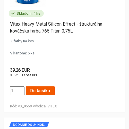
Skladom: 4 ks
Vitex Heavy Metal Silicon Effect - štrukturálna
kováčska farba 765 Titan 0,75L
farby na kov
V kartóne: 6 ks
39.26 EUR
31.92 EUR bez DPH
Do košíka
Kód:
VX_0559
Výrobca:
VITEX
DODANIE DO 24 HOD.