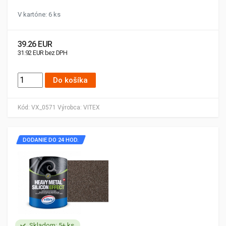
V kartóne: 6 ks
39.26 EUR
31.92 EUR bez DPH
Do košíka
Kód:
VX_0571
Výrobca:
VITEX
DODANIE DO 24 HOD.
Skladom: 5+ ks