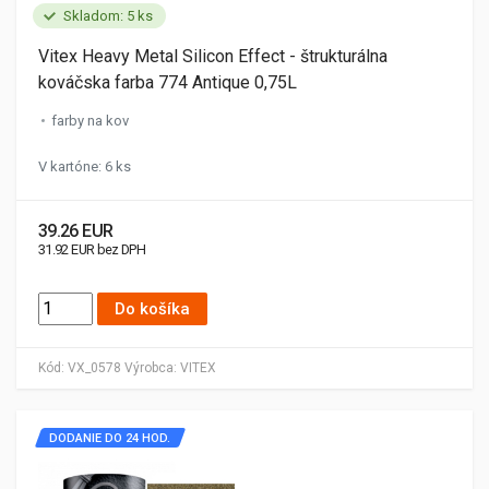
Skladom: 5 ks
Vitex Heavy Metal Silicon Effect - štrukturálna
kováčska farba 774 Antique 0,75L
farby na kov
V kartóne: 6 ks
39.26 EUR
31.92 EUR bez DPH
Do košíka
Kód:
VX_0578
Výrobca:
VITEX
DODANIE DO 24 HOD.