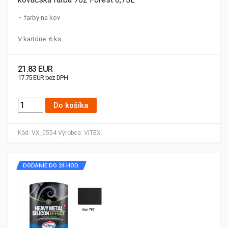
farby na kov
V kartóne: 6 ks
21.83 EUR
17.75 EUR bez DPH
Do košíka
Kód:
VX_0554
Výrobca:
VITEX
DODANIE DO 24 HOD.