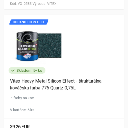
Kód:
VX_0583
Výrobca:
VITEX
DODANIE DO 24 HOD.
Skladom: 5+ ks
Vitex Heavy Metal Silicon Effect - štrukturálna
kováčska farba 776 Quartz 0,75L
farby na kov
V kartóne: 6 ks
39.26 EUR