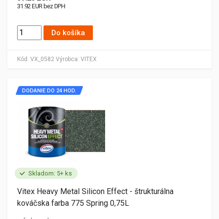
31.92 EUR bez DPH
Do košíka
Kód:
VX_0582
Výrobca:
VITEX
DODANIE DO 24 HOD.
Skladom: 5+ ks
Vitex Heavy Metal Silicon Effect - štrukturálna
kováčska farba 775 Spring 0,75L