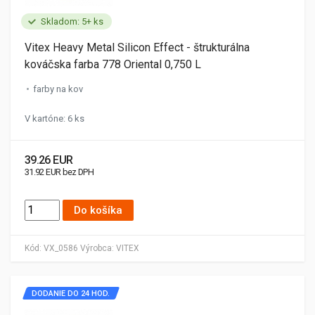
Skladom: 5+ ks
Vitex Heavy Metal Silicon Effect - štrukturálna
kováčska farba 778 Oriental 0,750 L
farby na kov
V kartóne: 6 ks
39.26 EUR
31.92 EUR bez DPH
Do košíka
Kód:
VX_0586
Výrobca:
VITEX
DODANIE DO 24 HOD.