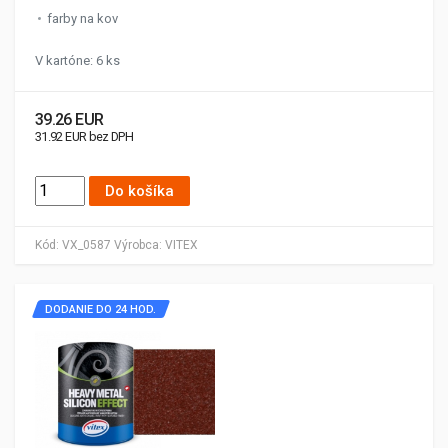
farby na kov
V kartóne: 6 ks
39.26 EUR
31.92 EUR bez DPH
Do košíka
Kód:
VX_0587
Výrobca:
VITEX
DODANIE DO 24 HOD.