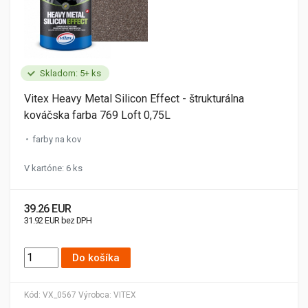
Skladom: 5+ ks
Vitex Heavy Metal Silicon Effect - štrukturálna
kováčska farba 769 Loft 0,75L
farby na kov
V kartóne: 6 ks
39.26 EUR
31.92 EUR bez DPH
Do košíka
Kód:
VX_0567
Výrobca:
VITEX