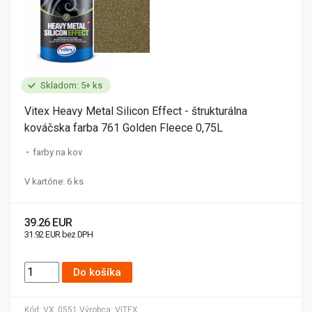
Skladom: 5+ ks
Vitex Heavy Metal Silicon Effect - štrukturálna
kováčska farba 761 Golden Fleece 0,75L
farby na kov
V kartóne: 6 ks
39.26 EUR
31.92 EUR bez DPH
Do košíka
Kód:
VX_0551
Výrobca:
VITEX