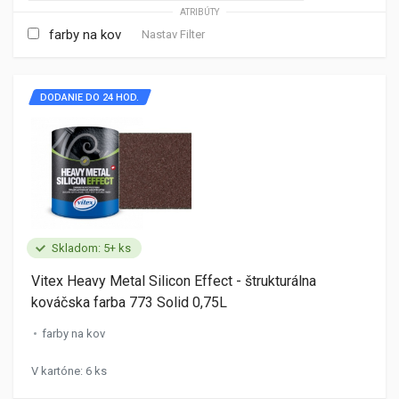
ATRIBÚTY
farby na kov
Nastav Filter
DODANIE DO 24 HOD.
Skladom: 5+ ks
Vitex Heavy Metal Silicon Effect - štrukturálna
kováčska farba 773 Solid 0,75L
farby na kov
V kartóne: 6 ks