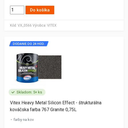
Do košíka
Kód:
VX_0566
Výrobca:
VITEX
DODANIE DO 24 HOD.
Skladom: 5+ ks
Vitex Heavy Metal Silicon Effect - štrukturálna
kováčska farba 767 Granite 0,75L
farby na kov