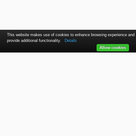
This website makes use of cookies to enhance browsing experience and
provide additional functionality.
Details
Allow cookies
Kontaktujte nás
SVET autolakov, náradia, stavebnej chémie a doplnkov.
TELEFÓN
+421 915 536 901
EMAIL
office@bodycolor.sk