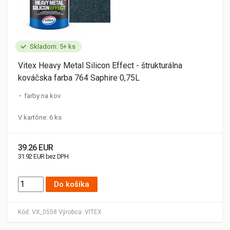
Skladom: 5+ ks
Vitex Heavy Metal Silicon Effect - štrukturálna
kováčska farba 764 Saphire 0,75L
farby na kov
V kartóne: 6 ks
39.26 EUR
31.92 EUR bez DPH
Do košíka
Kód:
VX_0558
Výrobca:
VITEX