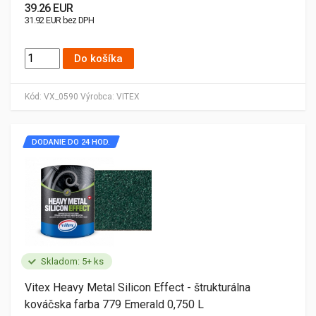
39.26 EUR
31.92 EUR bez DPH
Do košíka
Kód:
VX_0590
Výrobca:
VITEX
DODANIE DO 24 HOD.
Skladom: 5+ ks
Vitex Heavy Metal Silicon Effect - štrukturálna
kováčska farba 779 Emerald 0,750 L