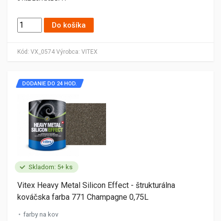
Do košíka
Kód:
VX_0574
Výrobca:
VITEX
DODANIE DO 24 HOD.
Skladom: 5+ ks
Vitex Heavy Metal Silicon Effect - štrukturálna
kováčska farba 771 Champagne 0,75L
farby na kov