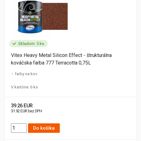
Skladom: 5 ks
Vitex Heavy Metal Silicon Effect - štrukturálna
kováčska farba 777 Terracotta 0,75L
farby na kov
V kartóne: 6 ks
39.26 EUR
31.92 EUR bez DPH
Do košíka