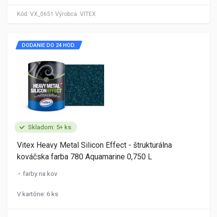
Kód:
VX_0651
Výrobca:
VITEX
DODANIE DO 24 HOD.
Skladom: 5+ ks
Vitex Heavy Metal Silicon Effect - štrukturálna
kováčska farba 780 Aquamarine 0,750 L
farby na kov
V kartóne: 6 ks