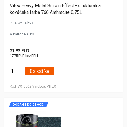
Vitex Heavy Metal Silicon Effect - štrukturálna
kováčska farba 766 Anthracite 0,75L
farby na kov
V kartóne: 6 ks
21.83 EUR
17.75 EUR bez DPH
Do košíka
Kód:
VX_0562
Výrobca:
VITEX
DODANIE DO 24 HOD.