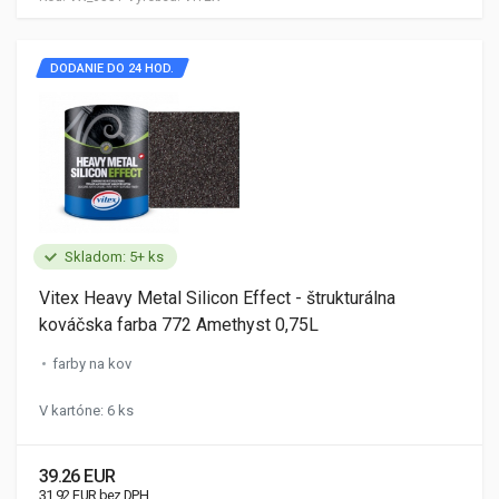
DODANIE DO 24 HOD.
Skladom: 5+ ks
Vitex Heavy Metal Silicon Effect - štrukturálna
kováčska farba 772 Amethyst 0,75L
farby na kov
V kartóne: 6 ks
39.26 EUR
31.92 EUR bez DPH