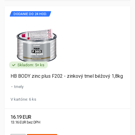
DODANIE DO 24 HOD.
Skladom: 5+ ks
HB BODY zinc plus F202 - zinkový tmel béžový 1,8kg
tmely
V kartóne: 6 ks
16.19 EUR
13.16 EUR bez DPH