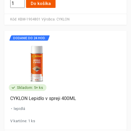
Do košíka
Kód:
KBM-1904801
Výrobca:
CYKLON
DODANIE DO 24 HOD.
Skladom: 5+ ks
CYKLON Lepidlo v spreji 400ML
lepidlá
V kartóne: 1 ks