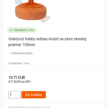
Skladom: 2 ks
Oranžový hobby leštiaci kotúč na závit stredný,
priemer 150mm
leštiace kotúče
V kartóne: 1 ks
10.71 EUR
8.71 EUR bez DPH
Do košíka
Kód:
PGP755-14
Výrobca:
Escal