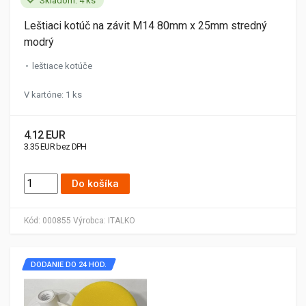
Skladom: 4 ks
Leštiaci kotúč na závit M14 80mm x 25mm stredný
modrý
leštiace kotúče
V kartóne: 1 ks
4.12 EUR
3.35 EUR bez DPH
Do košíka
Kód:
000855
Výrobca:
ITALKO
DODANIE DO 24 HOD.