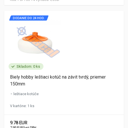
DODANIE DO 24 HOD.
Skladom: 0 ks
Biely hobby leštiaci kotúč na závit tvrdý, priemer
150mm
leštiace kotúče
V kartóne: 1 ks
9.78 EUR
7.95 EUR bez DPH