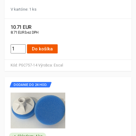
V kartóne: 1 ks
10.71 EUR
8.71 EUR bez DPH
Do košíka
Kód:
PGC757-14
Výrobca:
Escal
DODANIE DO 24 HOD.