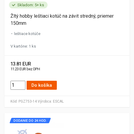
Skladom: 5+ ks
Žltý hobby leštiaci kotúč na závit stredný, priemer
150mm
leštiace kotúče
V kartóne: 1 ks
13.81 EUR
11.23 EUR bez DPH
Do košíka
Kód:
PGZ753-14
Výrobca:
ESCAL
DODANIE DO 24 HOD.