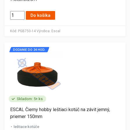
Do košíka
Kód:
PGB750-14
Výrobca:
Escal
DODANIE DO 24 HOD.
Skladom: 5+ ks
ESCAL Čierny hobby leštiaci kotúč na závit jemný,
priemer 150mm
leštiace kotúče