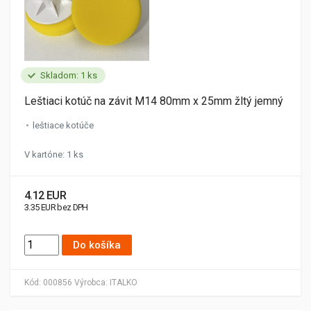
Skladom: 1 ks
Leštiaci kotúč na závit M14 80mm x 25mm žltý jemný
leštiace kotúče
V kartóne: 1 ks
4.12 EUR
3.35 EUR bez DPH
Do košíka
Kód:
000856
Výrobca:
ITALKO