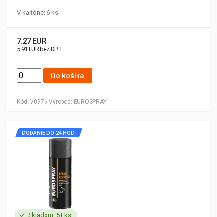
V kartóne: 6 ks
7.27 EUR
5.91 EUR bez DPH
Do košíka
Kód:
V0976
Výrobca:
EUROSPRAY
DODANIE DO 24 HOD.
Skladom: 5+ ks