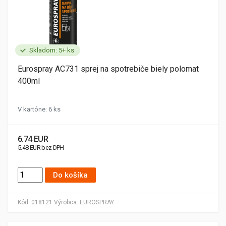
Skladom: 5+ ks
Eurospray AC731 sprej na spotrebiče biely polomat
400ml
V kartóne: 6 ks
6.74 EUR
5.48 EUR bez DPH
Do košíka
Kód:
018121
Výrobca:
EUROSPRAY