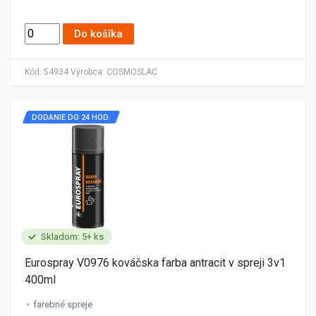
Do košíka
Kód:
54934
Výrobca:
COSMOSLAC
DODANIE DO 24 HOD.
Skladom: 5+ ks
Eurospray V0976 kováčska farba antracit v spreji 3v1
400ml
farebné spreje