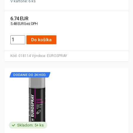
V kartóne: 6 ks
6.74 EUR
5.48 EUR bez DPH
Do košíka
Kód:
018114
Výrobca:
EUROSPRAY
DODANIE DO 24 HOD.
Skladom: 5+ ks