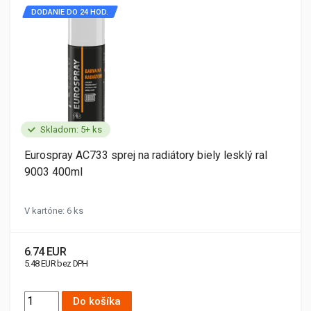
DODANIE DO 24 HOD.
Skladom: 5+ ks
Eurospray AC733 sprej na radiátory biely lesklý ral
9003 400ml
V kartóne: 6 ks
6.74 EUR
5.48 EUR bez DPH
Do košíka