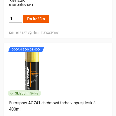
7.87 EUR
6.40 EUR bez DPH
Do košíka
Kód:
018127
Výrobca:
EUROSPRAY
DODANIE DO 24 HOD.
Skladom: 5+ ks
Eurospray AC741 chrómová farba v spreji lesklá
400ml