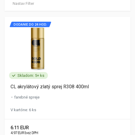
Nastav Filter
DODANIE DO 24 HOD.
Skladom: 5+ ks
CL akrylátový zlatý sprej R308 400ml
farebné spreje
V kartóne: 6 ks
6.11 EUR
4.97 EUR bez DPH