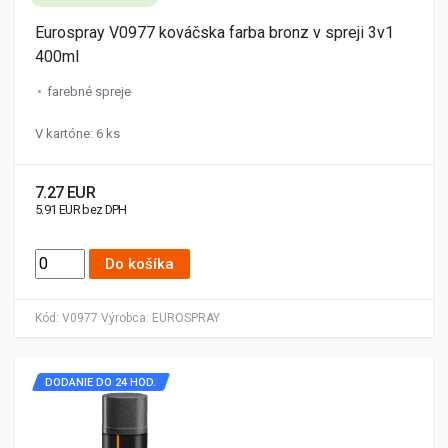
Eurospray V0977 kováčska farba bronz v spreji 3v1
400ml
farebné spreje
V kartóne: 6 ks
7.27 EUR
5.91 EUR bez DPH
Do košíka
Kód:
V0977
Výrobca:
EUROSPRAY
DODANIE DO 24 HOD.