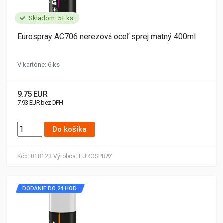
Skladom: 5+ ks
Eurospray AC706 nerezová oceľ sprej matný 400ml
V kartóne: 6 ks
9.75 EUR
7.93 EUR bez DPH
Do košíka
Kód:
018123
Výrobca:
EUROSPRAY
DODANIE DO 24 HOD.