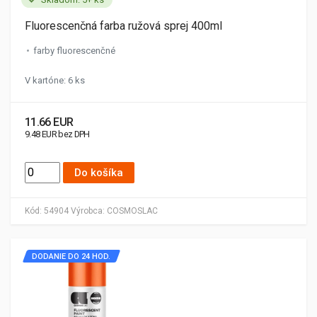
Fluorescenčná farba ružová sprej 400ml
farby fluorescenčné
V kartóne: 6 ks
11.66 EUR
9.48 EUR bez DPH
Do košíka
Kód:
54904
Výrobca:
COSMOSLAC
DODANIE DO 24 HOD.