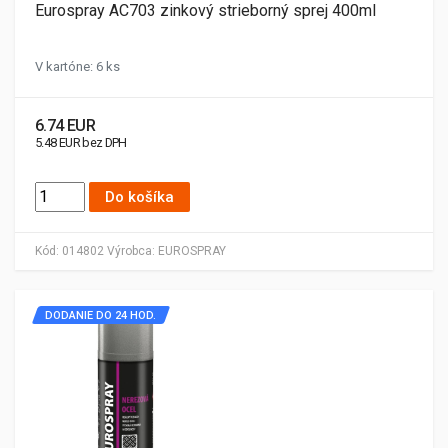
Eurospray AC703 zinkový strieborný sprej 400ml
V kartóne: 6 ks
6.74 EUR
5.48 EUR bez DPH
Do košíka
Kód:
014802
Výrobca:
EUROSPRAY
DODANIE DO 24 HOD.