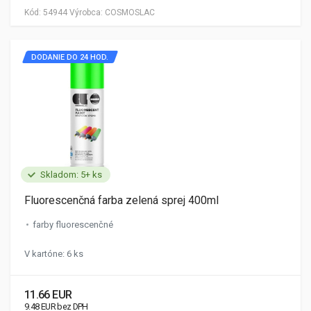
Kód:
54944
Výrobca:
COSMOSLAC
DODANIE DO 24 HOD.
Skladom: 5+ ks
Fluorescenčná farba zelená sprej 400ml
farby fluorescenčné
V kartóne: 6 ks
11.66 EUR
9.48 EUR bez DPH