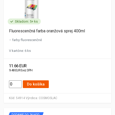
Skladom: 5+ ks
Fluorescenčná farba oranžová sprej 400ml
farby fluorescenčné
V kartóne: 6 ks
11.66 EUR
9.48 EUR bez DPH
Do košíka
Kód:
54914
Výrobca:
COSMOSLAC
DODANIE DO 24 HOD.