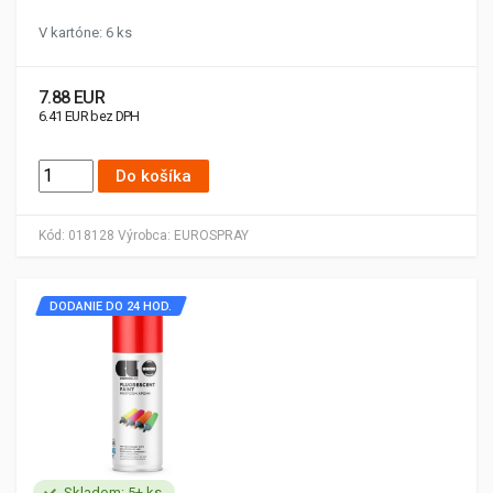
V kartóne: 6 ks
7.88 EUR
6.41 EUR bez DPH
Do košíka
Kód:
018128
Výrobca:
EUROSPRAY
DODANIE DO 24 HOD.
Skladom: 5+ ks