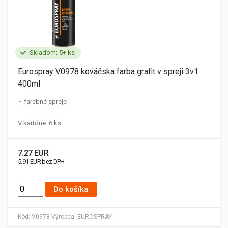
Skladom: 5+ ks
Eurospray V0978 kováčska farba grafit v spreji 3v1
400ml
farebné spreje
V kartóne: 6 ks
7.27 EUR
5.91 EUR bez DPH
Do košíka
Kód:
V0978
Výrobca:
EUROSPRAY