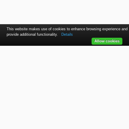
This website makes use of cookies to enhance browsing experience and
provide additional functionality.
Details
Allow cookies
Kontaktujte nás
SVET autolakov, náradia, stavebnej chémie a doplnkov.
TELEFÓN
+421 915 536 901
EMAIL
office@bodycolor.sk