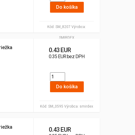
Do košíka
Kód:
SM_8207
Výrobca:
SMIRDEX
riežka
0.43 EUR
0.35 EUR bez DPH
Do košíka
Kód:
SM_0595
Výrobca:
smirdex
riežka
0.43 EUR