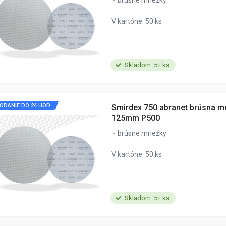
brúsne mriežky
V kartóne: 50 ks
Skladom: 5+ ks
ODANIE DO 24 HOD.
Smirdex 750 abranet brúsna m
125mm P500
brúsne mriežky
V kartóne: 50 ks
Skladom: 5+ ks