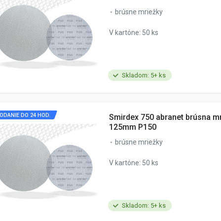
brúsne mriežky
V kartóne: 50 ks
Skladom: 5+ ks
ODANIE DO 24 HOD.
Smirdex 750 abranet brúsna m
125mm P150
brúsne mriežky
V kartóne: 50 ks
Skladom: 5+ ks