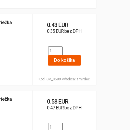
riežka
0.43 EUR
0.35 EUR bez DPH
Do košíka
Kód:
SM_0589
Výrobca:
smirdex
riežka
0.58 EUR
0.47 EUR bez DPH