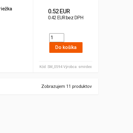
riežka
0.52 EUR
0.42 EUR bez DPH
Do košíka
Kód:
SM_0594
Výrobca:
smirdex
Zobrazujem 11 produktov