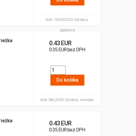
Kód:
750420220
Výrobca:
SMIRDEX
riežka
0.43 EUR
0.35 EUR bez DPH
Do košíka
Kód:
SM_0590
Výrobca:
smirdex
riežka
0.43 EUR
0.35 EUR bez DPH