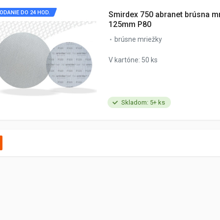
ODANIE DO 24 HOD.
Smirdex 750 abranet brúsna m
125mm P80
brúsne mriežky
V kartóne: 50 ks
Skladom: 5+ ks