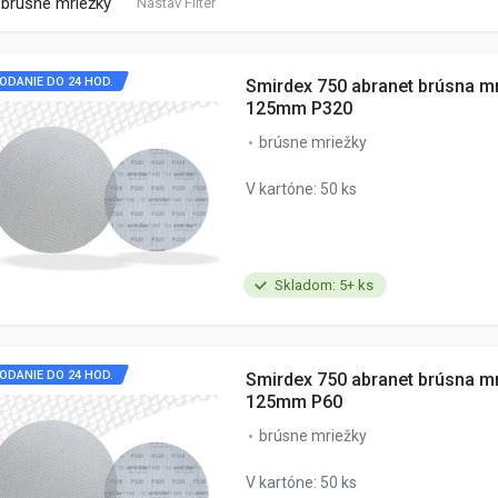
brúsne mriežky
Nastav Filter
ODANIE DO 24 HOD.
Smirdex 750 abranet brúsna m
125mm P320
brúsne mriežky
V kartóne: 50 ks
Skladom: 5+ ks
ODANIE DO 24 HOD.
Smirdex 750 abranet brúsna m
125mm P60
brúsne mriežky
V kartóne: 50 ks