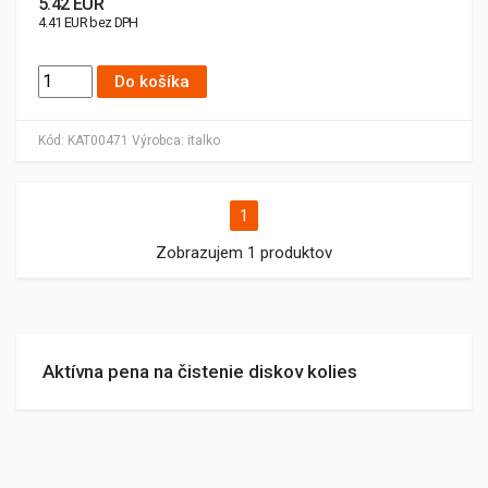
5.42 EUR
4.41 EUR bez DPH
Do košíka
Kód:
KAT00471
Výrobca:
italko
1
Zobrazujem 1 produktov
Aktívna pena na čistenie diskov kolies