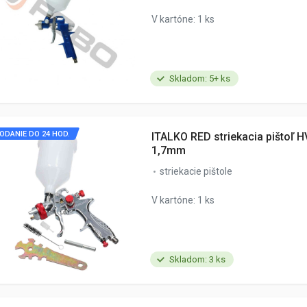
V kartóne: 1 ks
Skladom: 5+ ks
ODANIE DO 24 HOD.
ITALKO RED striekacia pištoľ H
1,7mm
striekacie pištole
V kartóne: 1 ks
Skladom: 3 ks