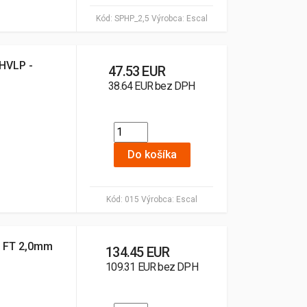
Kód:
SPHP_2,5
Výrobca:
Escal
 HVLP -
47.53 EUR
38.64 EUR bez DPH
Do košíka
Kód:
015
Výrobca:
Escal
 - FT 2,0mm
134.45 EUR
109.31 EUR bez DPH