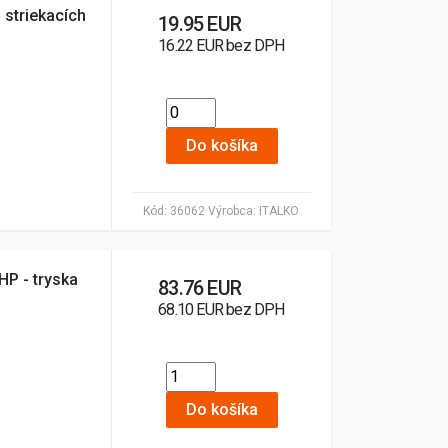
 striekacích
19.95 EUR
16.22 EUR bez DPH
Do košíka
Kód:
36062
Výrobca:
ITALKO
HP - tryska
83.76 EUR
68.10 EUR bez DPH
Do košíka