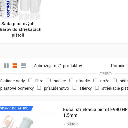
Sada plastových
hárov do striekacích
pištolí
Zobrazujem 21 produktov
Poradie:
ATRIBÚTY
čistiace sady
filtre
hadice
náradie
nože
pišt
plastové odmerky
príslušenstvo
stierky
striekacie piš
ODANIE DO 24 HOD.
Escal striekacia pištoľ E990 HP
1,5mm
pištole