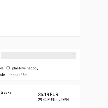
ole
plastové nádoby
tole
Nastav Filter
 tryska
36.19 EUR
29.42 EUR bez DPH