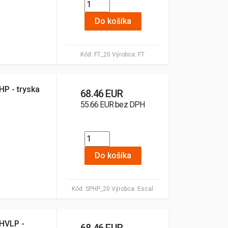
Do košíka
Kód:
FT_20
Výrobca:
FT
HP - tryska
68.46 EUR
55.66 EUR bez DPH
Do košíka
Kód:
SPHP_20
Výrobca:
Escal
 HVLP -