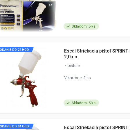
Skladom: 5 ks
ODANIE DO 24 HOD.
Escal Striekacia pištoľ SPRINT 
2,0mm
pištole
V kartóne: 1 ks
Skladom: 5 ks
ODANIE DO 24 HOD.
Escal Striekacia pištoľ SPRINT