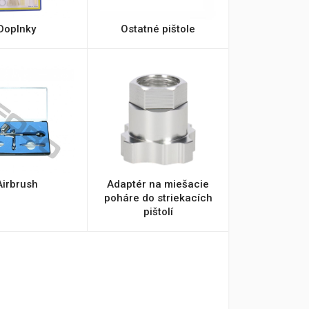
Doplnky
Ostatné pištole
Airbrush
Adaptér na miešacie
poháre do striekacích
pištolí