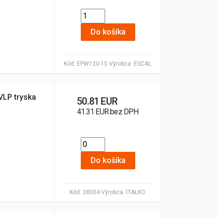
Do košíka
Kód:
EPW120-15
Výrobca:
ESCAL
VLP tryska
50.81 EUR
41.31 EUR bez DPH
Do košíka
Kód:
38004
Výrobca:
ITALKO