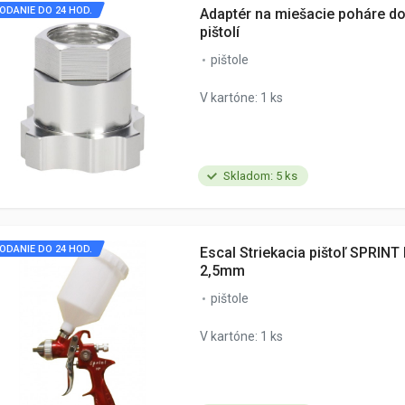
ODANIE DO 24 HOD.
Adaptér na miešacie poháre do
pištolí
pištole
V kartóne: 1 ks
Skladom: 5 ks
ODANIE DO 24 HOD.
Escal Striekacia pištoľ SPRINT 
2,5mm
pištole
V kartóne: 1 ks