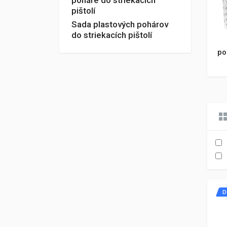
poháre do striekacích
pištolí
Sada plastových pohárov
do striekacích pištolí
po
D