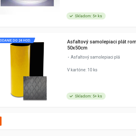
Skladom: 5+ ks
ODANIE DO 24 HOD.
Asfaltový samolepiaci plát r
50x50cm
Asfaltový samolepiaci plá
V kartóne: 10 ks
Skladom: 5+ ks