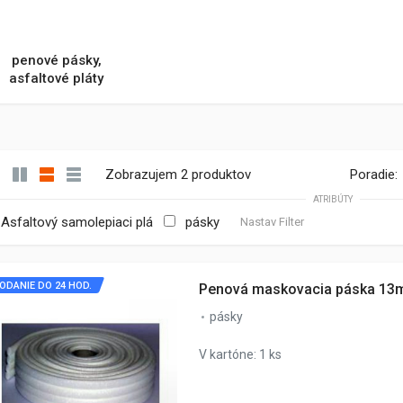
penové pásky,
asfaltové pláty
Zobrazujem 2 produktov
Poradie:
ATRIBÚTY
Asfaltový samolepiaci plá
pásky
Nastav Filter
ODANIE DO 24 HOD.
Penová maskovacia páska 13
pásky
V kartóne: 1 ks