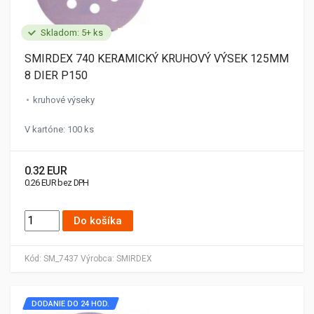
Skladom: 5+ ks
SMIRDEX 740 KERAMICKÝ KRUHOVÝ VÝSEK 125MM
8 DIER P150
kruhové výseky
V kartóne: 100 ks
0.32 EUR
0.26 EUR bez DPH
Do košíka
Kód:
SM_7437
Výrobca:
SMIRDEX
DODANIE DO 24 HOD.