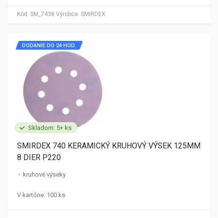
Kód:
SM_7438
Výrobca:
SMIRDEX
DODANIE DO 24 HOD.
Skladom: 5+ ks
SMIRDEX 740 KERAMICKÝ KRUHOVÝ VÝSEK 125MM
8 DIER P220
kruhové výseky
V kartóne: 100 ks