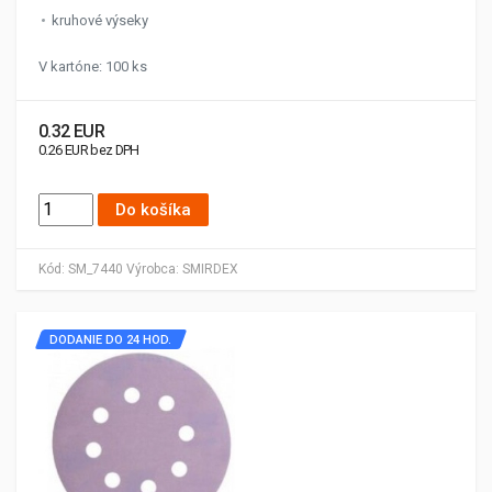
kruhové výseky
V kartóne: 100 ks
0.32 EUR
0.26 EUR bez DPH
Do košíka
Kód:
SM_7440
Výrobca:
SMIRDEX
DODANIE DO 24 HOD.