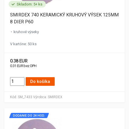
Skladom: 5+ ks
SMIRDEX 740 KERAMICKÝ KRUHOVÝ VÝSEK 125MM
8 DIER P60
kruhové výseky
V kartóne: 50 ks
0.38 EUR
0.31 EUR bez DPH
Do košíka
Kód:
SM_7433
Výrobca:
SMIRDEX
DODANIE DO 24 HOD.