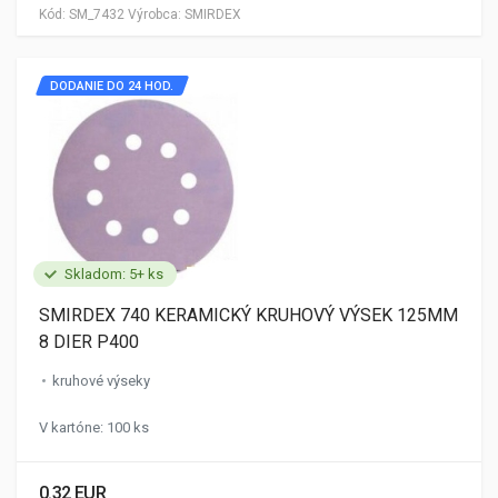
Kód:
SM_7432
Výrobca:
SMIRDEX
DODANIE DO 24 HOD.
Skladom: 5+ ks
SMIRDEX 740 KERAMICKÝ KRUHOVÝ VÝSEK 125MM
8 DIER P400
kruhové výseky
V kartóne: 100 ks
0.32 EUR