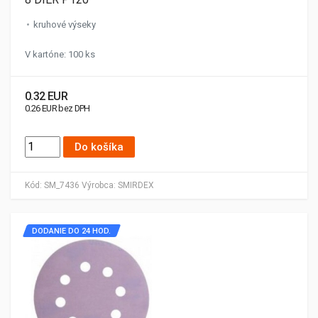
kruhové výseky
V kartóne: 100 ks
0.32 EUR
0.26 EUR bez DPH
Do košíka
Kód:
SM_7436
Výrobca:
SMIRDEX
DODANIE DO 24 HOD.