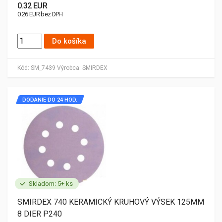
0.32 EUR
0.26 EUR bez DPH
Do košíka
Kód:
SM_7439
Výrobca:
SMIRDEX
DODANIE DO 24 HOD.
Skladom: 5+ ks
SMIRDEX 740 KERAMICKÝ KRUHOVÝ VÝSEK 125MM
8 DIER P240