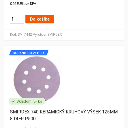
0.26 EUR bez DPH
Do košíka
Kód:
SM_7442
Výrobca:
SMIRDEX
DODANIE DO 24 HOD.
Skladom: 5+ ks
SMIRDEX 740 KERAMICKÝ KRUHOVÝ VÝSEK 125MM
8 DIER P500