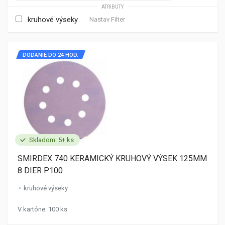
ATRIBÚTY
kruhové výseky
Nastav Filter
DODANIE DO 24 HOD.
Skladom: 5+ ks
SMIRDEX 740 KERAMICKÝ KRUHOVÝ VÝSEK 125MM
8 DIER P100
kruhové výseky
V kartóne: 100 ks