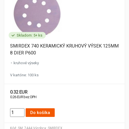
Skladom: 5+ ks
SMIRDEX 740 KERAMICKÝ KRUHOVÝ VÝSEK 125MM
8 DIER P600
kruhové výseky
V kartóne: 100 ks
0.32 EUR
0.26 EUR bez DPH
Do košíka
Kód:
SM_7444
Výrobca:
SMIRDEX