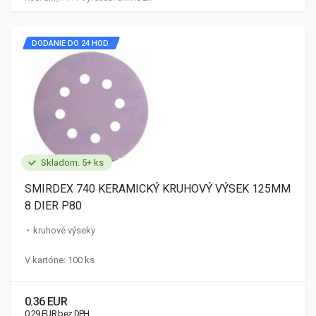
DODANIE DO 24 HOD.
Skladom: 5+ ks
SMIRDEX 740 KERAMICKÝ KRUHOVÝ VÝSEK 125MM
8 DIER P80
kruhové výseky
V kartóne: 100 ks
0.36 EUR
0.29 EUR bez DPH