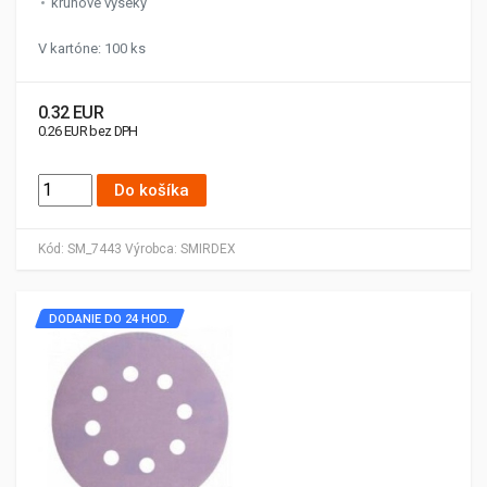
kruhové výseky
V kartóne: 100 ks
0.32 EUR
0.26 EUR bez DPH
Do košíka
Kód:
SM_7443
Výrobca:
SMIRDEX
DODANIE DO 24 HOD.