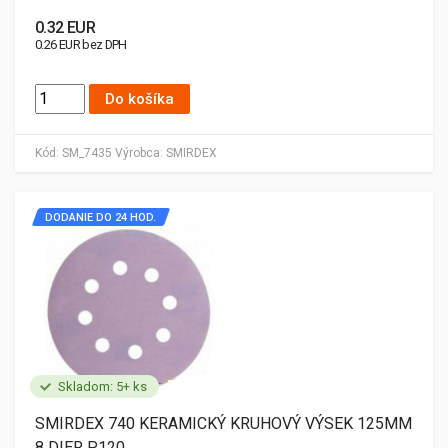
0.32 EUR
0.26 EUR bez DPH
Do košíka
Kód:
SM_7435
Výrobca:
SMIRDEX
DODANIE DO 24 HOD.
Skladom: 5+ ks
SMIRDEX 740 KERAMICKÝ KRUHOVÝ VÝSEK 125MM
8 DIER P120