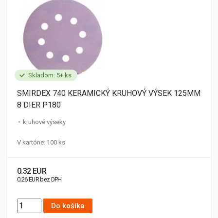
Skladom: 5+ ks
SMIRDEX 740 KERAMICKÝ KRUHOVÝ VÝSEK 125MM
8 DIER P180
kruhové výseky
V kartóne: 100 ks
0.32 EUR
0.26 EUR bez DPH
Do košíka