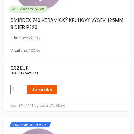
Skladom: 5+ ks
SMIRDEX 740 KERAMICKÝ KRUHOVÝ VÝSEK 125MM
8 DIER P320
kruhové výseky
V kartóne: 100 ks
0.32 EUR
0.26 EUR bez DPH
Do košíka
Kód:
SM_7441
Výrobca:
SMIRDEX
DODANIE DO 24 HOD.