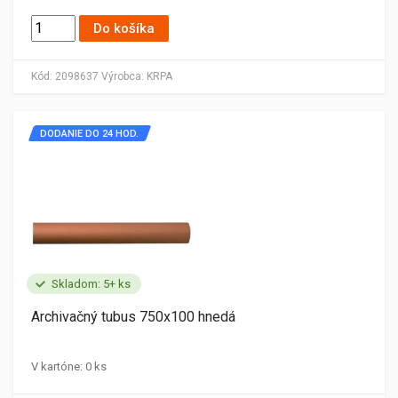
Do košíka
Kód:
2098637
Výrobca:
KRPA
DODANIE DO 24 HOD.
Skladom: 5+ ks
Archivačný tubus 750x100 hnedá
V kartóne: 0 ks