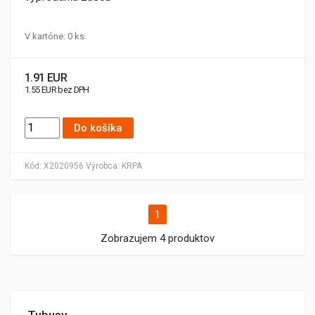
V kartóne: 0 ks
1.91 EUR
1.55 EUR bez DPH
Do košíka
Kód:
X2020956
Výrobca:
KRPA
1
Zobrazujem 4 produktov