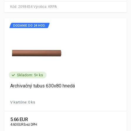
Kód:
2098454
Výrobca:
KRPA
DODANIE DO 24 HOD.
Skladom: 5+ ks
Archivačný tubus 630x80 hnedá
V kartóne: 0 ks
5.66 EUR
4.60 EUR bez DPH