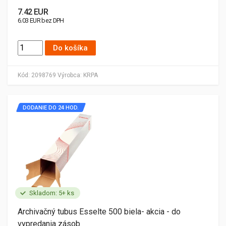
7.42 EUR
6.03 EUR bez DPH
Do košíka
Kód:
2098769
Výrobca:
KRPA
DODANIE DO 24 HOD.
Skladom: 5+ ks
Archivačný tubus Esselte 500 biela- akcia - do
vypredania zásob