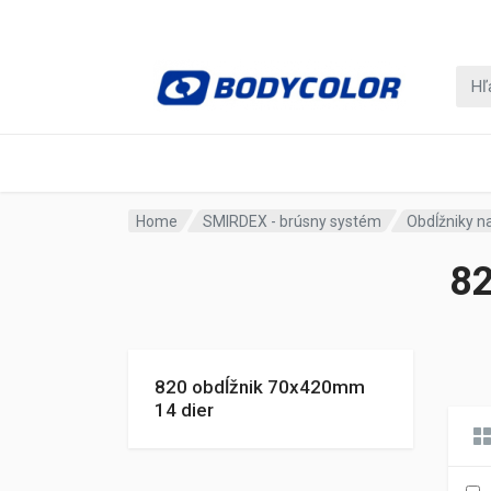
Home
SMIRDEX - brúsny systém
Obdĺžniky n
82
820 obdĺžnik 70x420mm
14 dier