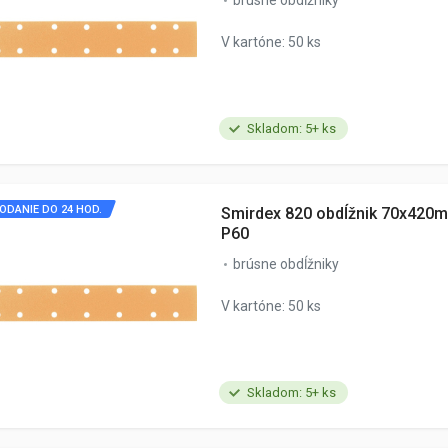
brúsne obdĺžniky
V kartóne: 50 ks
Skladom: 5+ ks
ODANIE DO 24 HOD.
Smirdex 820 obdĺžnik 70x420m
P60
brúsne obdĺžniky
V kartóne: 50 ks
Skladom: 5+ ks