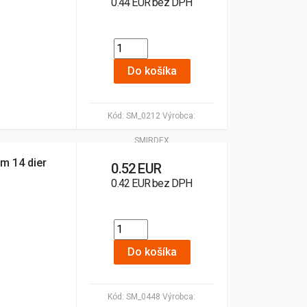
0.44 EUR bez DPH
Do košíka
Kód:
SM_0212
Výrobca:
SMIRDEX
m 14 dier
0.52 EUR
0.42 EUR bez DPH
Do košíka
Kód:
SM_0448
Výrobca: