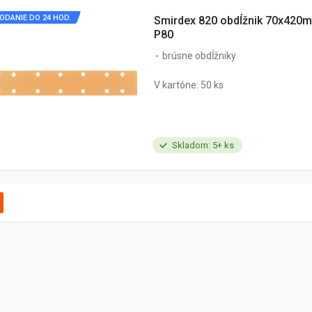
ODANIE DO 24 HOD.
Smirdex 820 obdĺžnik 70x420m
P80
brúsne obdĺžniky
V kartóne: 50 ks
Skladom: 5+ ks