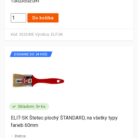
1.04 EUR bez DPH
Do košíka
Kód:
352540E
Výrobca:
ELIT-SK
DODANIE DO 24 HOD.
Skladom: 5+ ks
ELIT-SK Štetec plochý ŠTANDARD, na všetky typy
farieb 60mm
štetce