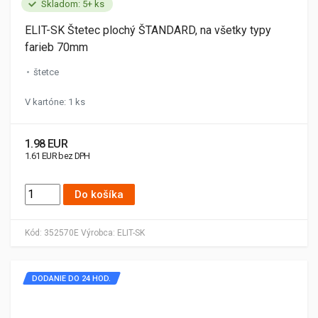
Skladom: 5+ ks
ELIT-SK Štetec plochý ŠTANDARD, na všetky typy
farieb 70mm
štetce
V kartóne: 1 ks
1.98 EUR
1.61 EUR bez DPH
Do košíka
Kód:
352570E
Výrobca:
ELIT-SK
DODANIE DO 24 HOD.