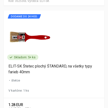
Kód:
352530E
Výrobca:
ELIT-SK
DODANIE DO 24 HOD.
Skladom: 5+ ks
ELIT-SK Štetec plochý ŠTANDARD, na všetky typy
farieb 40mm
štetce
V kartóne: 1 ks
1.28 EUR