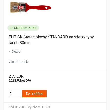
Skladom: 5+ ks
ELIT-SK Štetec plochý ŠTANDARD, na všetky typy
farieb 80mm
štetce
V kartóne: 1 ks
2.73 EUR
2.22 EUR bez DPH
Do košíka
Kód:
352580E
Výrobca:
ELIT-SK