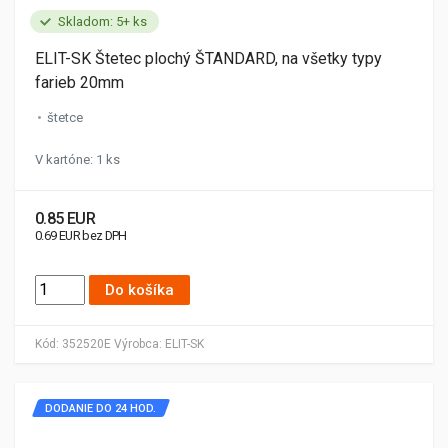
Skladom: 5+ ks
ELIT-SK Štetec plochý ŠTANDARD, na všetky typy
farieb 20mm
štetce
V kartóne: 1 ks
0.85 EUR
0.69 EUR bez DPH
Do košíka
Kód:
352520E
Výrobca:
ELIT-SK
DODANIE DO 24 HOD.