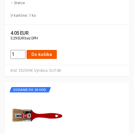
štetce
V kartóne: 1 ks
4.05 EUR
3.29 EUR bez DPH
Do košíka
Kód:
352599E
Výrobca:
ELIT-SK
DODANIE DO 24 HOD.