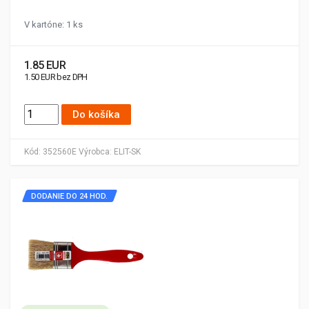
V kartóne: 1 ks
1.85 EUR
1.50 EUR bez DPH
Do košíka
Kód:
352560E
Výrobca:
ELIT-SK
DODANIE DO 24 HOD.