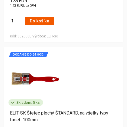
1.39 EUR
1.13 EUR bez DPH
Do košíka
Kód:
352550E
Výrobca:
ELIT-SK
DODANIE DO 24 HOD.
Skladom: 5 ks
ELIT-SK Štetec plochý ŠTANDARD, na všetky typy
farieb 100mm