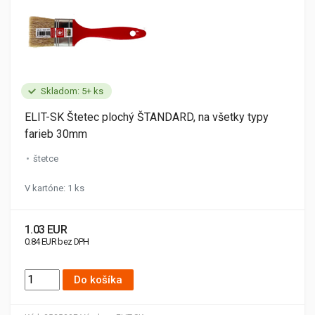
Skladom: 5+ ks
ELIT-SK Štetec plochý ŠTANDARD, na všetky typy
farieb 30mm
štetce
V kartóne: 1 ks
1.03 EUR
0.84 EUR bez DPH
Do košíka