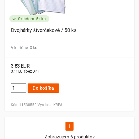
Skladom: 5+ ks
Dvojhárky štvorčekové / 50 ks
V kartóne: 0 ks
3.83 EUR
3.11 EUR bez DPH
Do košíka
Kód:
11538550
Výrobca:
KRPA
1
Zobrazujem 6 produktov