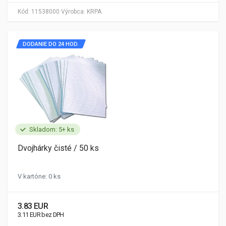
Kód:
11538000
Výrobca:
KRPA
DODANIE DO 24 HOD.
Skladom: 5+ ks
Dvojhárky čisté / 50 ks
V kartóne: 0 ks
3.83 EUR
3.11 EUR bez DPH