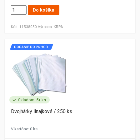
Do košíka
Kód:
11538050
Výrobca:
KRPA
DODANIE DO 24 HOD.
Skladom: 5+ ks
Dvojhárky linajkové / 250 ks
V kartóne: 0 ks