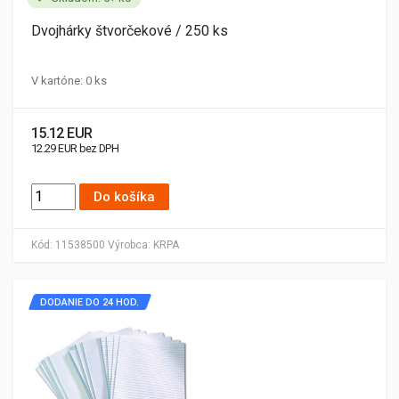
Dvojhárky štvorčekové / 250 ks
V kartóne: 0 ks
15.12 EUR
12.29 EUR bez DPH
Do košíka
Kód:
11538500
Výrobca:
KRPA
DODANIE DO 24 HOD.