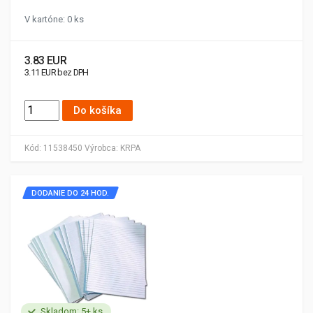
V kartóne: 0 ks
3.83 EUR
3.11 EUR bez DPH
Do košíka
Kód:
11538450
Výrobca:
KRPA
DODANIE DO 24 HOD.
Skladom: 5+ ks