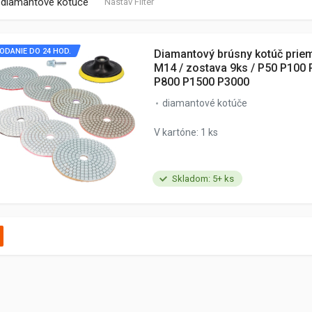
diamantové kotúče
Nastav Filter
ODANIE DO 24 HOD.
Diamantový brúsny kotúč pri
M14 / zostava 9ks / P50 P100
P800 P1500 P3000
diamantové kotúče
V kartóne: 1 ks
Skladom: 5+ ks