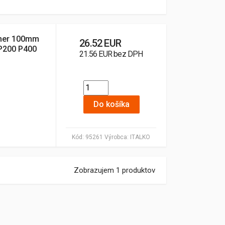
emer 100mm
26.52 EUR
 P200 P400
21.56 EUR bez DPH
Do košíka
Kód:
95261
Výrobca:
ITALKO
Zobrazujem 1 produktov