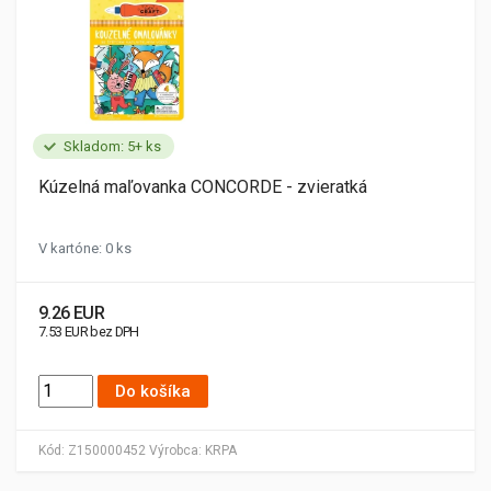
Skladom: 5+ ks
Kúzelná maľovanka CONCORDE - zvieratká
V kartóne: 0 ks
9.26 EUR
7.53 EUR bez DPH
Do košíka
Kód:
Z150000452
Výrobca:
KRPA