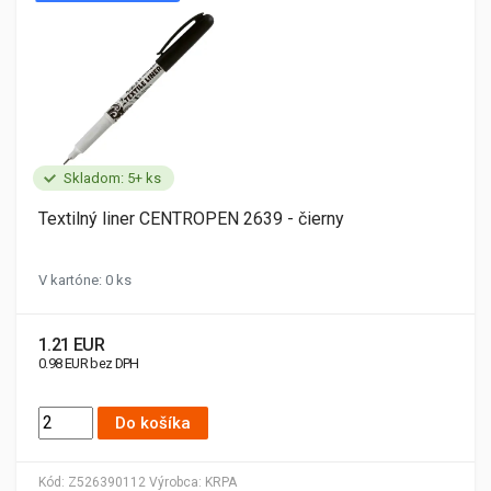
Skladom: 5+ ks
Textilný liner CENTROPEN 2639 - čierny
V kartóne: 0 ks
1.21 EUR
0.98 EUR bez DPH
Do košíka
Kód:
Z526390112
Výrobca:
KRPA