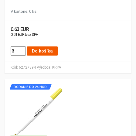
V kartóne: 0 ks
0.63 EUR
0.51 EUR bez DPH
Do košíka
Kód:
62727394
Výrobca:
KRPA
DODANIE DO 24 HOD.