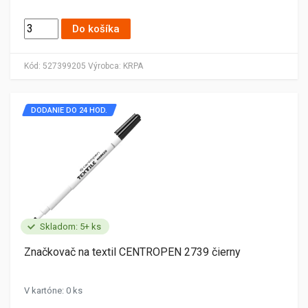
Do košíka
Kód:
527399205
Výrobca:
KRPA
DODANIE DO 24 HOD.
Skladom: 5+ ks
Značkovač na textil CENTROPEN 2739 čierny
V kartóne: 0 ks