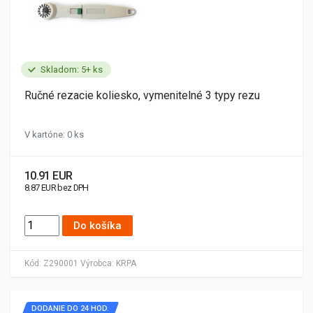
Skladom: 5+ ks
Ručné rezacie koliesko, vymenitelné 3 typy rezu
V kartóne: 0 ks
10.91 EUR
8.87 EUR bez DPH
Do košíka
Kód:
Z290001
Výrobca:
KRPA
DODANIE DO 24 HOD.