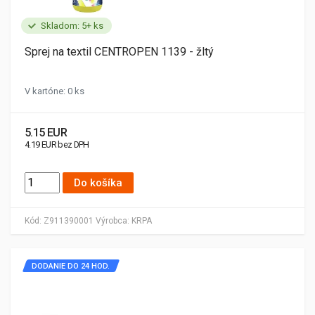
Skladom: 5+ ks
Sprej na textil CENTROPEN 1139 - žltý
V kartóne: 0 ks
5.15 EUR
4.19 EUR bez DPH
Do košíka
Kód:
Z911390001
Výrobca:
KRPA
DODANIE DO 24 HOD.