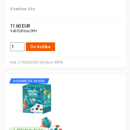
V kartóne: 0 ks
11.60 EUR
9.43 EUR bez DPH
Do košíka
Kód:
Z735000383
Výrobca:
KRPA
DODANIE DO 24 HOD.