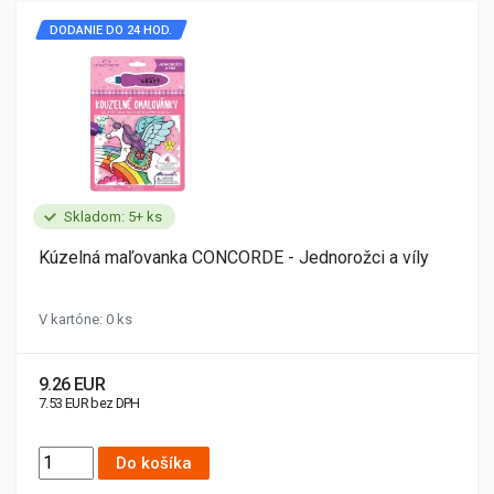
DODANIE DO 24 HOD.
Skladom: 5+ ks
Kúzelná maľovanka CONCORDE - Jednorožci a víly
V kartóne: 0 ks
9.26 EUR
7.53 EUR bez DPH
Do košíka