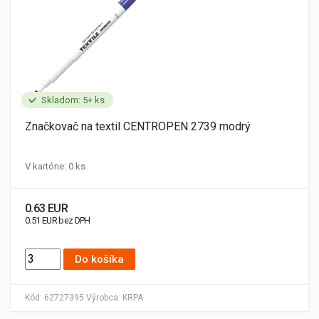
Skladom: 5+ ks
Značkovač na textil CENTROPEN 2739 modrý
V kartóne: 0 ks
0.63 EUR
0.51 EUR bez DPH
Do košíka
Kód:
62727395
Výrobca:
KRPA