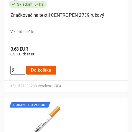
Skladom: 5+ ks
Značkovač na textil CENTROPEN 2739 ružový
V kartóne: 0 ks
0.63 EUR
0.51 EUR bez DPH
Do košíka
Kód:
527399203
Výrobca:
KRPA
DODANIE DO 24 HOD.