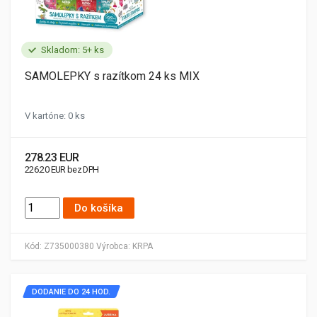
Skladom: 5+ ks
SAMOLEPKY s razítkom 24 ks MIX
V kartóne: 0 ks
278.23 EUR
226.20 EUR bez DPH
Do košíka
Kód:
Z735000380
Výrobca:
KRPA
DODANIE DO 24 HOD.