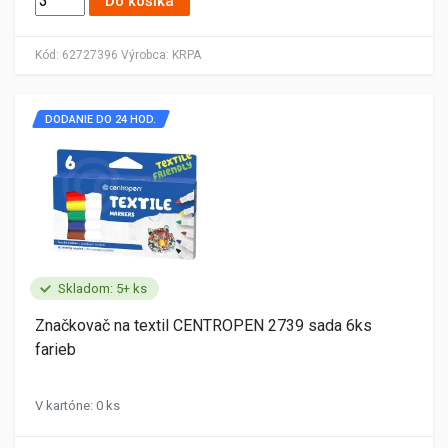
Do košíka
Kód:
62727396
Výrobca:
KRPA
DODANIE DO 24 HOD.
Skladom: 5+ ks
Značkovač na textil CENTROPEN 2739 sada 6ks
farieb
V kartóne: 0 ks