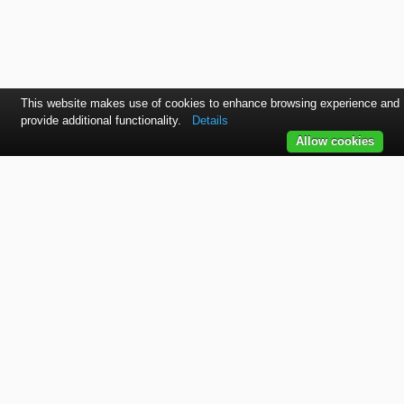
This website makes use of cookies to enhance browsing experience and
provide additional functionality.
Details
Allow cookies
Kontaktujte nás
SVET autolakov, náradia, stavebnej chémie a doplnkov.
TELEFÓN
+421 915 536 901
EMAIL
office@bodycolor.sk