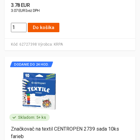
3.78 EUR
3.07 EUR bez DPH
Do košíka
Kód:
62727398
Výrobca:
KRPA
DODANIE DO 24 HOD.
Skladom: 5+ ks
Značkovač na textil CENTROPEN 2739 sada 10ks
farieb