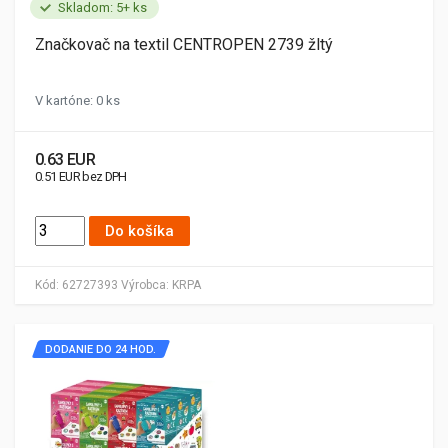
Skladom: 5+ ks
Značkovač na textil CENTROPEN 2739 žltý
V kartóne: 0 ks
0.63 EUR
0.51 EUR bez DPH
Do košíka
Kód:
62727393
Výrobca:
KRPA
DODANIE DO 24 HOD.