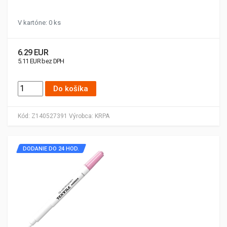
V kartóne: 0 ks
6.29 EUR
5.11 EUR bez DPH
Do košíka
Kód:
Z140527391
Výrobca:
KRPA
DODANIE DO 24 HOD.