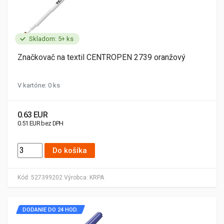
Skladom: 5+ ks
Značkovač na textil CENTROPEN 2739 oranžový
V kartóne: 0 ks
0.63 EUR
0.51 EUR bez DPH
Do košíka
Kód:
527399202
Výrobca:
KRPA
DODANIE DO 24 HOD.