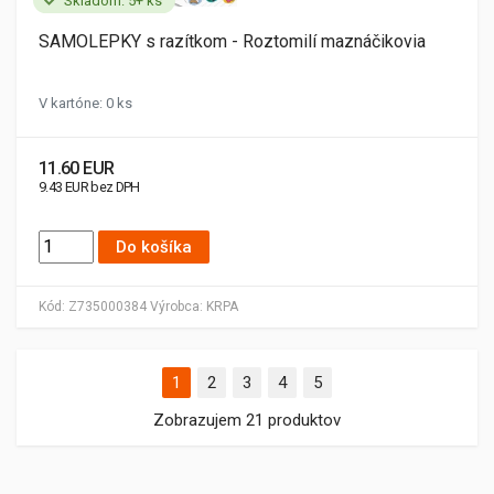
Skladom: 5+ ks
SAMOLEPKY s razítkom - Roztomilí maznáčikovia
V kartóne: 0 ks
11.60 EUR
9.43 EUR bez DPH
Do košíka
Kód:
Z735000384
Výrobca:
KRPA
1
2
3
4
5
Zobrazujem 21 produktov