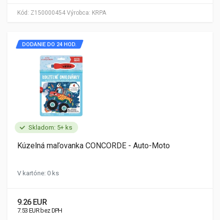
Kód:
Z150000454
Výrobca:
KRPA
DODANIE DO 24 HOD.
Skladom: 5+ ks
Kúzelná maľovanka CONCORDE - Auto-Moto
V kartóne: 0 ks
9.26 EUR
7.53 EUR bez DPH