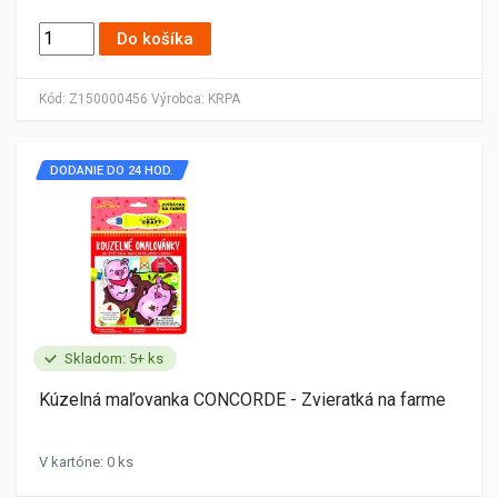
Do košíka
Kód:
Z150000456
Výrobca:
KRPA
DODANIE DO 24 HOD.
Skladom: 5+ ks
Kúzelná maľovanka CONCORDE - Zvieratká na farme
V kartóne: 0 ks