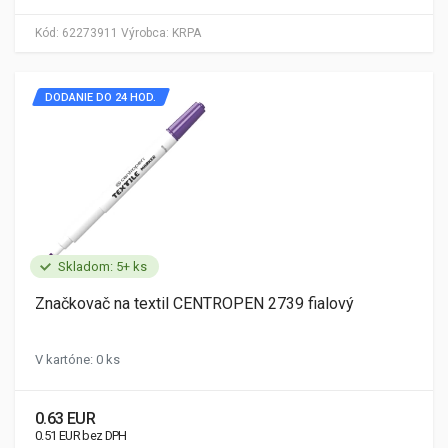
Kód:
62273911
Výrobca:
KRPA
DODANIE DO 24 HOD.
Skladom: 5+ ks
Značkovač na textil CENTROPEN 2739 fialový
V kartóne: 0 ks
0.63 EUR
0.51 EUR bez DPH