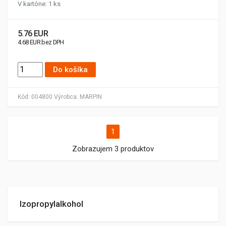
V kartóne: 1 ks
5.76 EUR
4.68 EUR bez DPH
Do košíka
Kód:
004800
Výrobca:
MARPIN
1
Zobrazujem 3 produktov
Izopropylalkohol