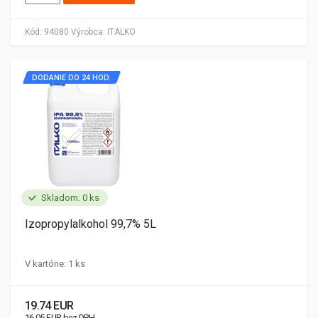
Kód:
94080
Výrobca:
ITALKO
DODANIE DO 24 HOD.
Skladom: 0 ks
Izopropylalkohol 99,7% 5L
V kartóne: 1 ks
19.74 EUR
16.05 EUR bez DPH