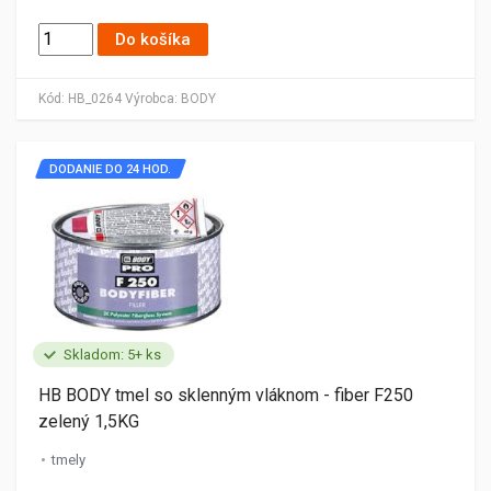
Do košíka
Kód:
HB_0264
Výrobca:
BODY
DODANIE DO 24 HOD.
Skladom: 5+ ks
HB BODY tmel so sklenným vláknom - fiber F250
zelený 1,5KG
tmely