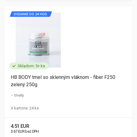
DODANIE DO 24 HOD.
Skladom: 5+ ks
HB BODY tmel so sklenným vláknom - fiber F250
zelený 250g
tmely
V kartóne: 24 ks
4.51 EUR
3.67 EUR bez DPH