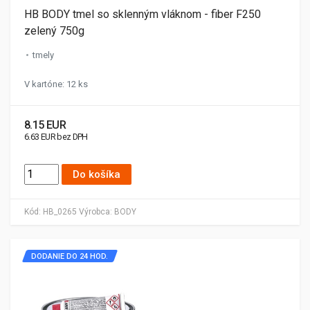
HB BODY tmel so sklenným vláknom - fiber F250
zelený 750g
tmely
V kartóne: 12 ks
8.15 EUR
6.63 EUR bez DPH
Do košíka
Kód:
HB_0265
Výrobca:
BODY
DODANIE DO 24 HOD.