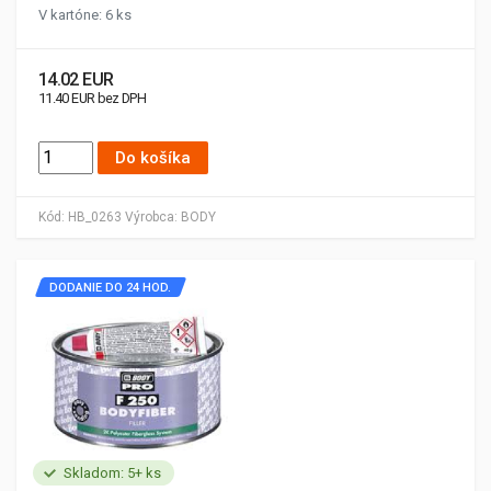
V kartóne: 6 ks
14.02 EUR
11.40 EUR bez DPH
Do košíka
Kód:
HB_0263
Výrobca:
BODY
DODANIE DO 24 HOD.
Skladom: 5+ ks