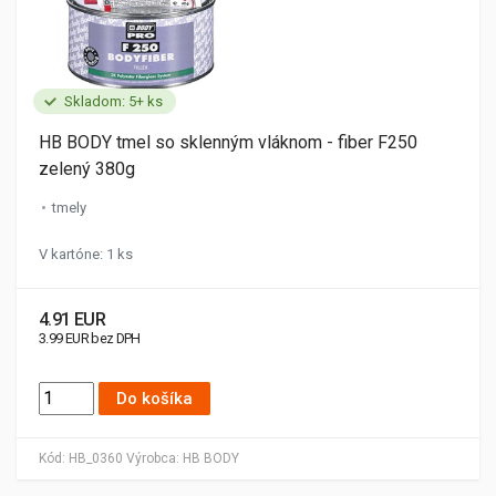
Skladom: 5+ ks
HB BODY tmel so sklenným vláknom - fiber F250
zelený 380g
tmely
V kartóne: 1 ks
4.91 EUR
3.99 EUR bez DPH
Do košíka
Kód:
HB_0360
Výrobca:
HB BODY