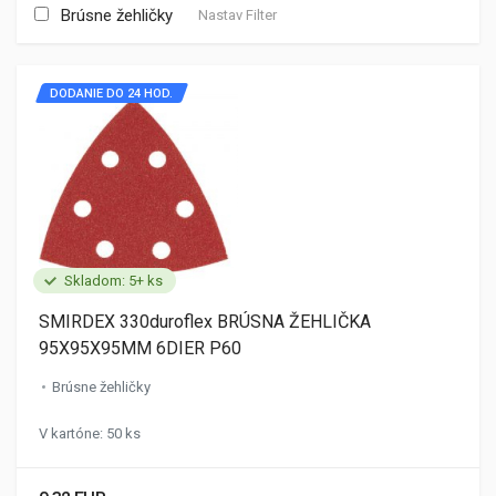
Brúsne žehličky
Nastav Filter
DODANIE DO 24 HOD.
Skladom: 5+ ks
SMIRDEX 330duroflex BRÚSNA ŽEHLIČKA
95X95X95MM 6DIER P60
Brúsne žehličky
V kartóne: 50 ks