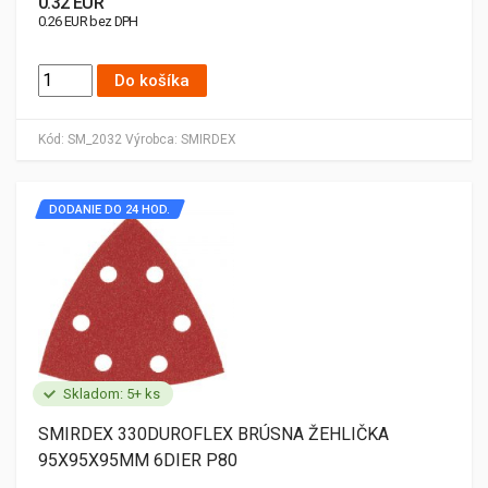
0.32 EUR
0.26 EUR bez DPH
Do košíka
Kód:
SM_2032
Výrobca:
SMIRDEX
DODANIE DO 24 HOD.
Skladom: 5+ ks
SMIRDEX 330DUROFLEX BRÚSNA ŽEHLIČKA
95X95X95MM 6DIER P80