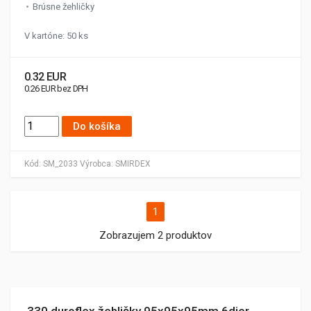
Brúsne žehličky
V kartóne: 50 ks
0.32 EUR
0.26 EUR bez DPH
Do košíka
Kód:
SM_2033
Výrobca:
SMIRDEX
1
Zobrazujem 2 produktov