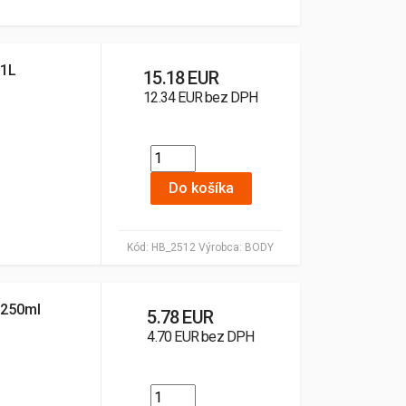
 1L
15.18 EUR
12.34 EUR bez DPH
Do košíka
Kód:
HB_2512
Výrobca:
BODY
 250ml
5.78 EUR
4.70 EUR bez DPH