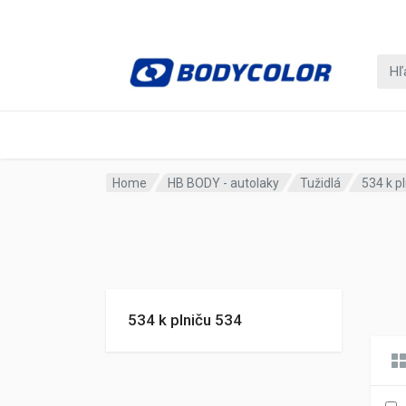
Home
HB BODY - autolaky
Tužidlá
534 k p
534 k plniču 534