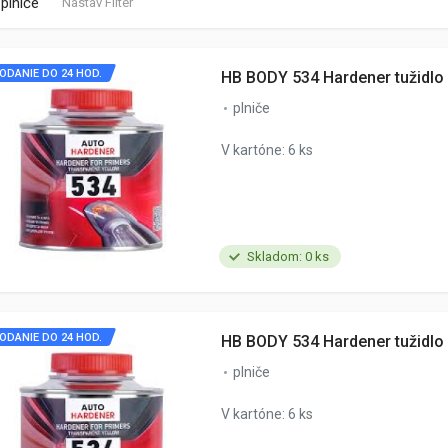
plniče
Nastav Filter
ODANIE DO 24 HOD.
HB BODY 534 Hardener tužidlo
plniče
V kartóne: 6 ks
Skladom: 0 ks
ODANIE DO 24 HOD.
HB BODY 534 Hardener tužidlo
plniče
V kartóne: 6 ks