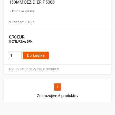
150MM BEZ DIER P5000
kruhové výseky
V kartóne: 100 ks
0.70 EUR
0.57 EUR bez DPH
Do košíka
Kód:
270415000
Výrobca:
SMIRDEX
1
Zobrazujem 6 produktov