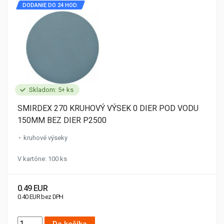
DODANIE DO 24 HOD.
Skladom: 5+ ks
SMIRDEX 270 KRUHOVÝ VÝSEK 0 DIER POD VODU
150MM BEZ DIER P2500
kruhové výseky
V kartóne: 100 ks
0.49 EUR
0.40 EUR bez DPH