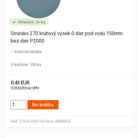
Skladom: 5+ ks
Smirdex 270 kruhový výsek 0 dier pod vodu 150mm
bez dier P2000
kruhové výseky
V kartóne: 100 ks
0.43 EUR
0.35 EUR bez DPH
Do košíka
Kód:
270412000
Výrobca:
SMIRDEX