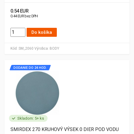
0.54 EUR
0.44 EUR bez DPH
Do košíka
Kód:
SM_2060
Výrobca:
BODY
DODANIE DO 24 HOD.
Skladom: 5+ ks
SMIRDEX 270 KRUHOVÝ VÝSEK 0 DIER POD VODU