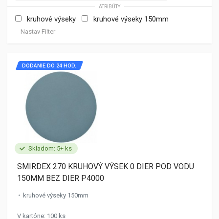
ATRIBÚTY
kruhové výseky
kruhové výseky 150mm
Nastav Filter
DODANIE DO 24 HOD.
Skladom: 5+ ks
SMIRDEX 270 KRUHOVÝ VÝSEK 0 DIER POD VODU
150MM BEZ DIER P4000
kruhové výseky 150mm
V kartóne: 100 ks