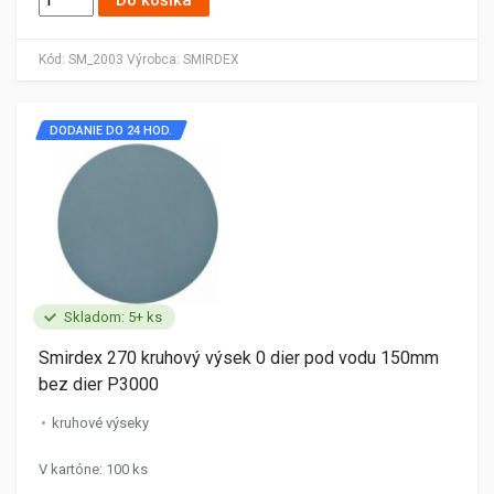
Do košíka
Kód:
SM_2003
Výrobca:
SMIRDEX
DODANIE DO 24 HOD.
Skladom: 5+ ks
Smirdex 270 kruhový výsek 0 dier pod vodu 150mm
bez dier P3000
kruhové výseky
V kartóne: 100 ks