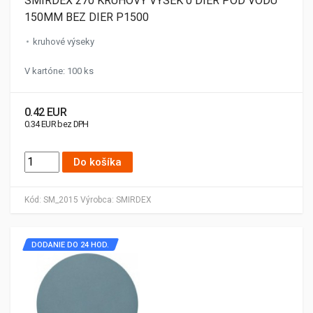
SMIRDEX 270 KRUHOVÝ VÝSEK 0 DIER POD VODU
150MM BEZ DIER P1500
kruhové výseky
V kartóne: 100 ks
0.42 EUR
0.34 EUR bez DPH
Do košíka
Kód:
SM_2015
Výrobca:
SMIRDEX
DODANIE DO 24 HOD.