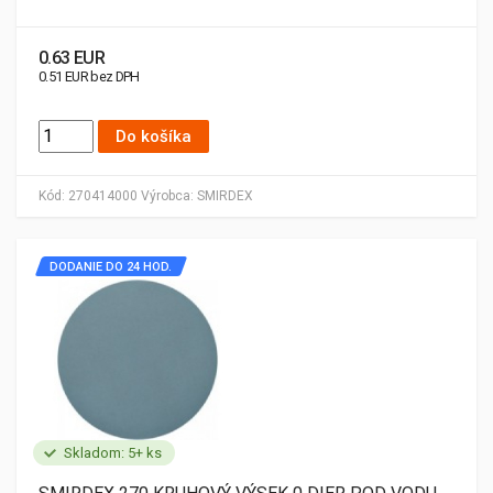
0.63 EUR
0.51 EUR bez DPH
Do košíka
Kód:
270414000
Výrobca:
SMIRDEX
DODANIE DO 24 HOD.
Skladom: 5+ ks