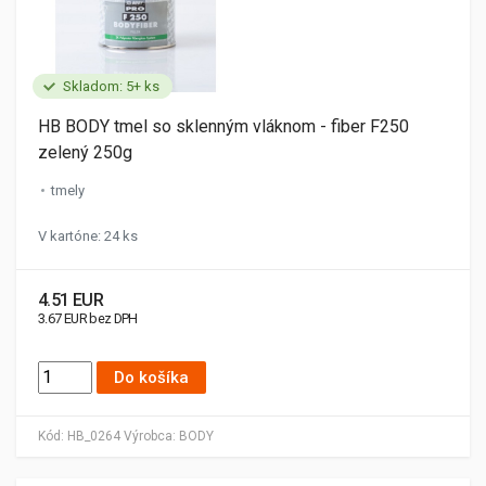
Skladom: 5+ ks
HB BODY tmel so sklenným vláknom - fiber F250
zelený 250g
tmely
V kartóne: 24 ks
4.51 EUR
3.67 EUR bez DPH
Do košíka
Kód:
HB_0264
Výrobca:
BODY