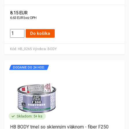
8.15 EUR
6.63 EUR bez DPH
Do košíka
Kód:
HB_0265
Výrobca:
BODY
DODANIE DO 24 HOD.
Skladom: 5+ ks
HB BODY tmel so sklenným vláknom - fiber F250