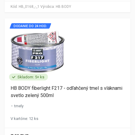
Kód:
HB_0168_-_1
Výrobca:
HB BODY
DODANIE DO 24 HOD.
Skladom: 5+ ks
HB BODY fiberlight F217 - odľahčený tmel s vláknami
svetlo zelený 500ml
tmely
V kartóne: 12 ks