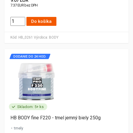
9.07 EUR
7.37 EUR bez DPH
Do košíka
Kód:
HB_0261
Výrobca:
BODY
DODANIE DO 24 HOD.
Skladom: 5+ ks
HB BODY fine F220 - tmel jemný biely 250g
tmely