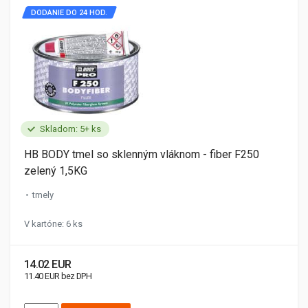
DODANIE DO 24 HOD.
Skladom: 5+ ks
HB BODY tmel so sklenným vláknom - fiber F250
zelený 1,5KG
tmely
V kartóne: 6 ks
14.02 EUR
11.40 EUR bez DPH