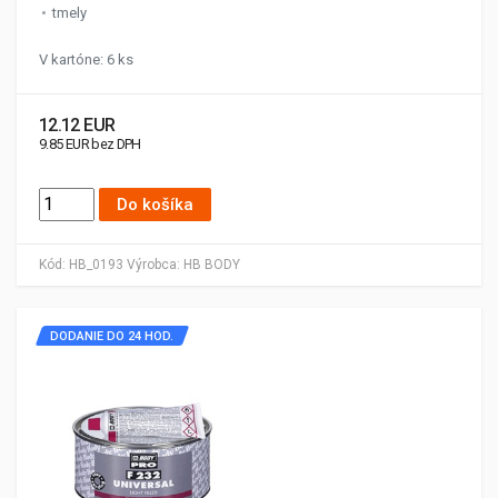
tmely
V kartóne: 6 ks
12.12 EUR
9.85 EUR bez DPH
Do košíka
Kód:
HB_0193
Výrobca:
HB BODY
DODANIE DO 24 HOD.