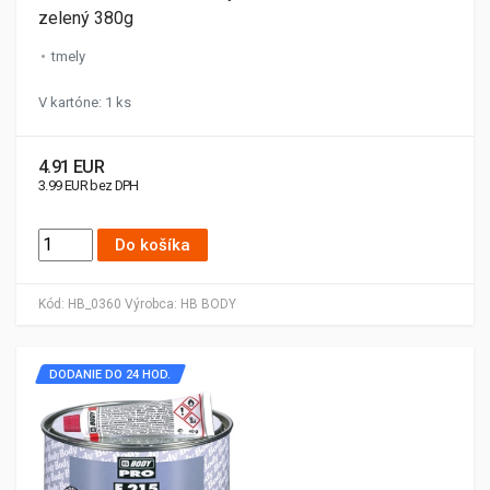
zelený 380g
tmely
V kartóne: 1 ks
4.91 EUR
3.99 EUR bez DPH
Do košíka
Kód:
HB_0360
Výrobca:
HB BODY
DODANIE DO 24 HOD.