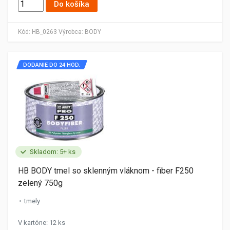
Do košíka
Kód:
HB_0263
Výrobca:
BODY
DODANIE DO 24 HOD.
Skladom: 5+ ks
HB BODY tmel so sklenným vláknom - fiber F250
zelený 750g
tmely
V kartóne: 12 ks