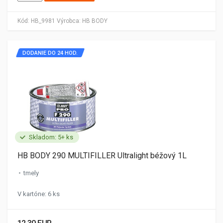
Kód:
HB_9981
Výrobca:
HB BODY
DODANIE DO 24 HOD.
Skladom: 5+ ks
HB BODY 290 MULTIFILLER Ultralight béžový 1L
tmely
V kartóne: 6 ks