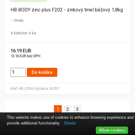
HB BODY zinc plus F202 - zinkový tmel béžový 1,8kg
tmely
V kartóne: 6 ks
16.19 EUR
13.16 EUR bez DPH
Do košíka
Kód:
HB_0356
Výrobca:
BODY
1
2
3
This website makes use of cookies to enhance browsing experience and
Zobrazujem 21 produktov
provide additional functionality.
Details
Allow cookies