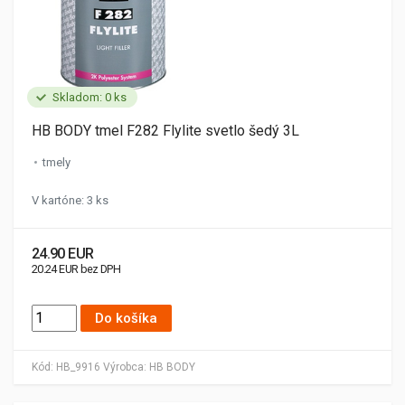
Skladom: 0 ks
HB BODY tmel F282 Flylite svetlo šedý 3L
tmely
V kartóne: 3 ks
24.90 EUR
20.24 EUR bez DPH
Do košíka
Kód:
HB_9916
Výrobca:
HB BODY