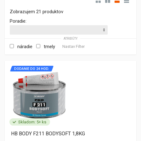
Zobrazujem 21 produktov
Poradie:
ATRIBÚTY
náradie
tmely
Nastav Filter
DODANIE DO 24 HOD.
Skladom: 5+ ks
HB BODY F211 BODYSOFT 1,8KG