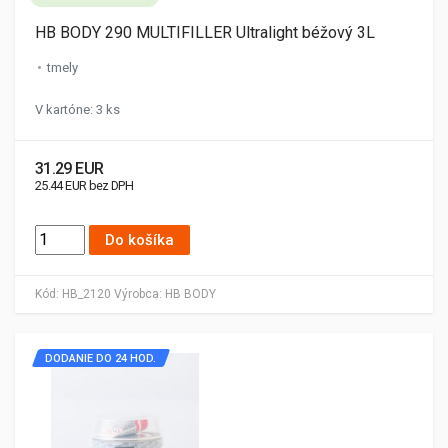
HB BODY 290 MULTIFILLER Ultralight béžový 3L
tmely
V kartóne: 3 ks
31.29 EUR
25.44 EUR bez DPH
Do košíka
Kód:
HB_2120
Výrobca:
HB BODY
DODANIE DO 24 HOD.