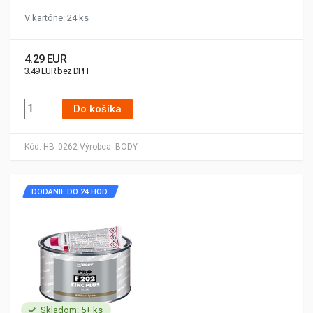
V kartóne: 24 ks
4.29 EUR
3.49 EUR bez DPH
Do košíka
Kód:
HB_0262
Výrobca:
BODY
DODANIE DO 24 HOD.
Skladom: 5+ ks