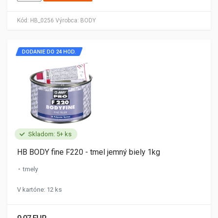
Kód:
HB_0256
Výrobca:
BODY
DODANIE DO 24 HOD.
Skladom: 5+ ks
HB BODY fine F220 - tmel jemný biely 1kg
tmely
V kartóne: 12 ks