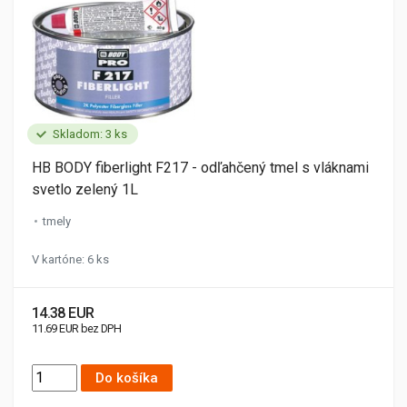
Skladom: 3 ks
HB BODY fiberlight F217 - odľahčený tmel s vláknami
svetlo zelený 1L
tmely
V kartóne: 6 ks
14.38 EUR
11.69 EUR bez DPH
Do košíka