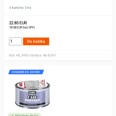
V kartóne: 3 ks
22.85 EUR
18.58 EUR bez DPH
Do košíka
Kód:
HB_9905
Výrobca:
HB BODY
DODANIE DO 24 HOD.
Skladom: 5+ ks