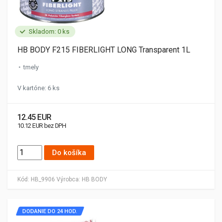
Skladom: 0 ks
HB BODY F215 FIBERLIGHT LONG Transparent 1L
tmely
V kartóne: 6 ks
12.45 EUR
10.12 EUR bez DPH
Do košíka
Kód:
HB_9906
Výrobca:
HB BODY
DODANIE DO 24 HOD.