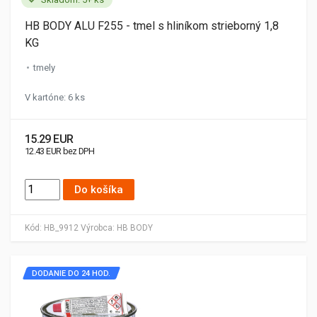
HB BODY ALU F255 - tmel s hliníkom strieborný 1,8
KG
tmely
V kartóne: 6 ks
15.29 EUR
12.43 EUR bez DPH
Do košíka
Kód:
HB_9912
Výrobca:
HB BODY
DODANIE DO 24 HOD.