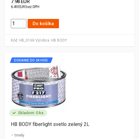
7.98 EUR
6.49 EUR bez DPH
Do košíka
Kód:
HB_0168
Výrobca:
HB BODY
DODANIE DO 24 HOD.
Skladom: 0 ks
HB BODY fiberlight svetlo zelený 2L
tmely