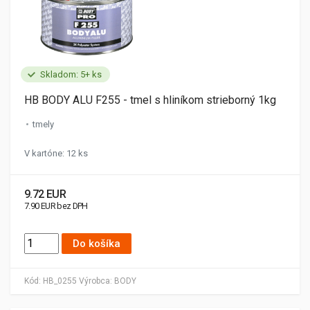
Skladom: 5+ ks
HB BODY ALU F255 - tmel s hliníkom strieborný 1kg
tmely
V kartóne: 12 ks
9.72 EUR
7.90 EUR bez DPH
Do košíka
Kód:
HB_0255
Výrobca:
BODY