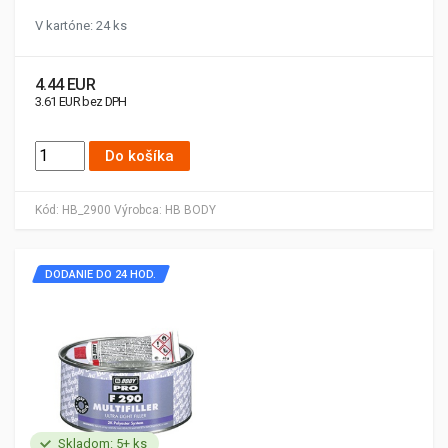
V kartóne: 24 ks
4.44 EUR
3.61 EUR bez DPH
Do košíka
Kód:
HB_2900
Výrobca:
HB BODY
DODANIE DO 24 HOD.
Skladom: 5+ ks