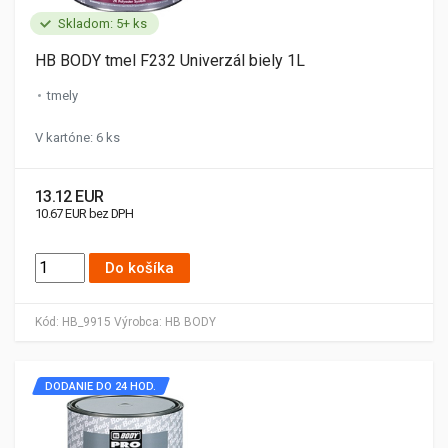
Skladom: 5+ ks
HB BODY tmel F232 Univerzál biely 1L
tmely
V kartóne: 6 ks
13.12 EUR
10.67 EUR bez DPH
Do košíka
Kód:
HB_9915
Výrobca:
HB BODY
DODANIE DO 24 HOD.