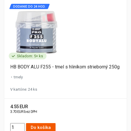
DODANIE DO 24 HOD.
Skladom: 5+ ks
HB BODY ALU F255 - tmel s hliníkom strieborný 250g
tmely
V kartóne: 24 ks
4.55 EUR
3.70 EUR bez DPH
Do košíka