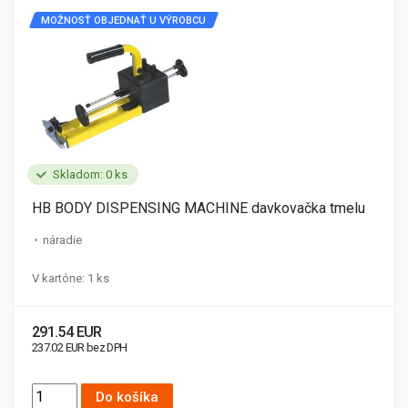
MOŽNOSŤ OBJEDNAŤ U VÝROBCU
Skladom: 0 ks
HB BODY DISPENSING MACHINE davkovačka tmelu
náradie
V kartóne: 1 ks
291.54 EUR
237.02 EUR bez DPH
Do košíka