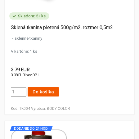
Skladom: 5+ ks
Sklená tkanina pletená 500g/m2, rozmer 0,5m2
sklenné tkaniny
V kartóne: 1 ks
3.79 EUR
3.08 EUR bez DPH
Do košíka
Kód:
TK004
Výrobca:
BODY COLOR
DODANIE DO 24 HOD.