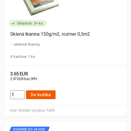
Skladom: 5+ ks
Sklená tkanina 150g/m2, rozmer 0,5m2
sklenné tkaniny
V kartóne: 1 ks
3.65 EUR
2.97 EUR bez DPH
Do košíka
Kód:
956080
Výrobca:
Polfill
DODANIE DO 24 HOD.