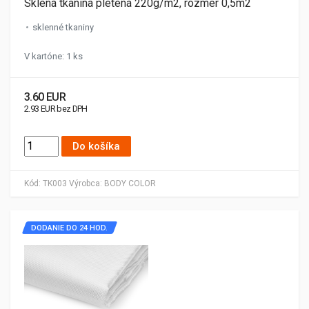
Sklená tkanina pletená 220g/m2, rozmer 0,5m2
sklenné tkaniny
V kartóne: 1 ks
3.60 EUR
2.93 EUR bez DPH
Do košíka
Kód:
TK003
Výrobca:
BODY COLOR
DODANIE DO 24 HOD.