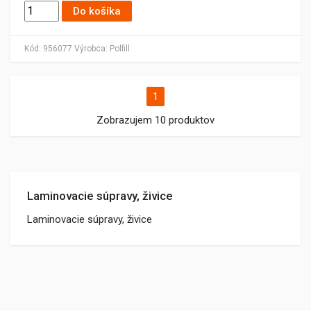
Do košíka
Kód:
956077
Výrobca:
Polfill
1
Zobrazujem 10 produktov
Laminovacie súpravy, živice
Laminovacie súpravy, živice