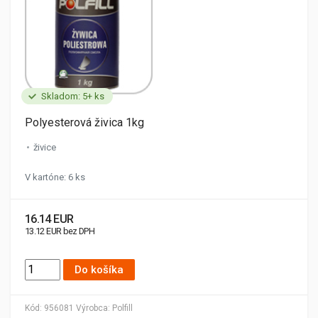
Skladom: 5+ ks
Polyesterová živica 1kg
živice
V kartóne: 6 ks
16.14 EUR
13.12 EUR bez DPH
Do košíka
Kód:
956081
Výrobca:
Polfill