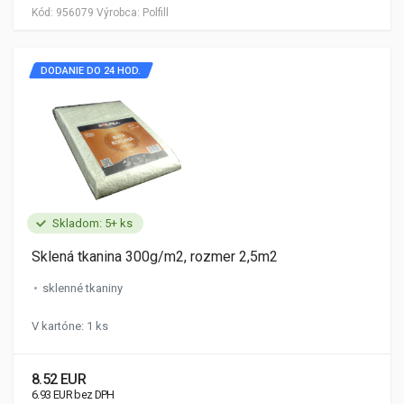
Kód:
956079
Výrobca:
Polfill
DODANIE DO 24 HOD.
Skladom: 5+ ks
Sklená tkanina 300g/m2, rozmer 2,5m2
sklenné tkaniny
V kartóne: 1 ks
8.52 EUR
6.93 EUR bez DPH