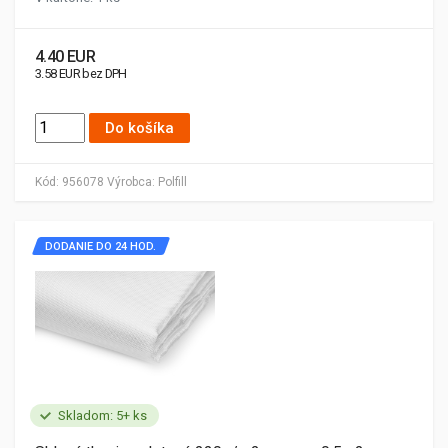
4.40 EUR
3.58 EUR bez DPH
Do košíka
Kód:
956078
Výrobca:
Polfill
DODANIE DO 24 HOD.
Skladom: 5+ ks