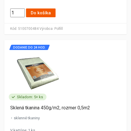
Do košíka
Kód:
5100700484
Výrobca:
Polfill
DODANIE DO 24 HOD.
Skladom: 5+ ks
Sklená tkanina 450g/m2, rozmer 0,5m2
sklenné tkaniny
V kartóne: 1 ks