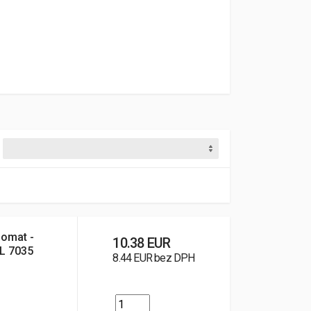
lomat -
10.38 EUR
AL 7035
8.44 EUR bez DPH