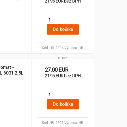
21.95 EUR bez DPH
Do košíka
Kód:
HB_2304
Výrobca:
HB
BODY
lomat -
27.00 EUR
AL 6001 2,5L
21.95 EUR bez DPH
Do košíka
Kód:
HB_2305
Výrobca:
HB