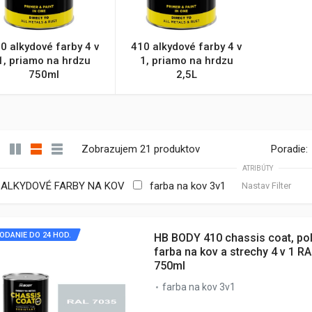
0 alkydové farby 4 v
410 alkydové farby 4 v
1, priamo na hrdzu
1, priamo na hrdzu
750ml
2,5L
Zobrazujem 21 produktov
Poradie:
ATRIBÚTY
ALKYDOVÉ FARBY NA KOV
farba na kov 3v1
Nastav Filter
ODANIE DO 24 HOD.
HB BODY 410 chassis coat, po
farba na kov a strechy 4 v 1 R
750ml
farba na kov 3v1