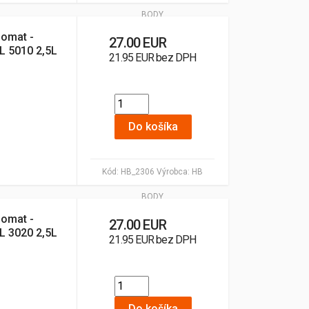
BODY
lomat -
27.00 EUR
AL 5010 2,5L
21.95 EUR bez DPH
Do košíka
Kód:
HB_2306
Výrobca:
HB
BODY
lomat -
27.00 EUR
AL 3020 2,5L
21.95 EUR bez DPH
Do košíka