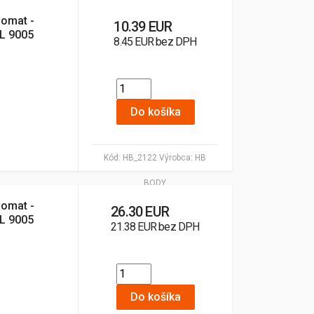
lomat -
10.39 EUR
AL 9005
8.45 EUR bez DPH
Do košíka
Kód:
HB_2122
Výrobca:
HB
BODY
lomat -
26.30 EUR
AL 9005
21.38 EUR bez DPH
Do košíka