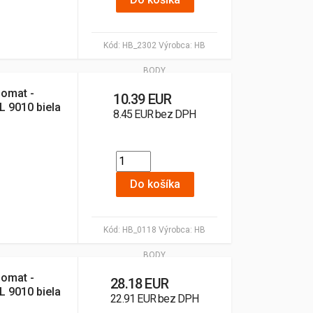
Kód:
HB_2302
Výrobca:
HB
BODY
lomat -
10.39 EUR
L 9010 biela
8.45 EUR bez DPH
Do košíka
Kód:
HB_0118
Výrobca:
HB
BODY
lomat -
28.18 EUR
L 9010 biela
22.91 EUR bez DPH