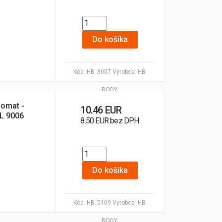
Do košíka
Kód:
HB_8007
Výrobca:
HB
BODY
lomat -
10.46 EUR
AL 9006
8.50 EUR bez DPH
Do košíka
Kód:
HB_5109
Výrobca:
HB
BODY