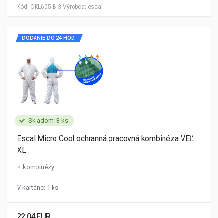
Kód:
OKL605-B-3
Výrobca:
escal
DODANIE DO 24 HOD.
Skladom: 3 ks
Escal Micro Cool ochranná pracovná kombinéza VEĽ.
XL
kombinézy
V kartóne: 1 ks
22.04 EUR