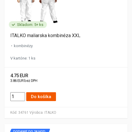
Skladom: 5+ ks
ITALKO maliarska kombinéza XXL
kombinézy
V kartóne: 1 ks
4.75 EUR
3.86 EUR bez DPH
Do košíka
Kód:
34761
Výrobca:
ITALKO
DODANIE DO 24 HOD.