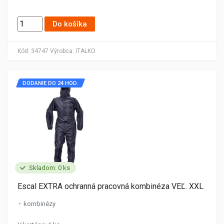
Do košíka
Kód:
34747
Výrobca:
ITALKO
DODANIE DO 24 HOD.
Skladom: 0 ks
Escal EXTRA ochranná pracovná kombinéza VEĽ. XXL
kombinézy