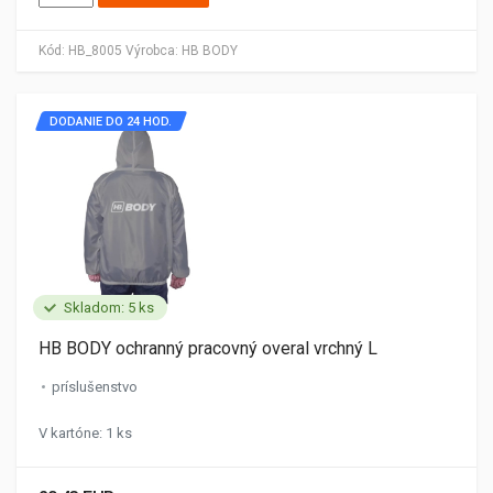
Kód:
HB_8005
Výrobca:
HB BODY
DODANIE DO 24 HOD.
Skladom: 5 ks
HB BODY ochranný pracovný overal vrchný L
príslušenstvo
V kartóne: 1 ks