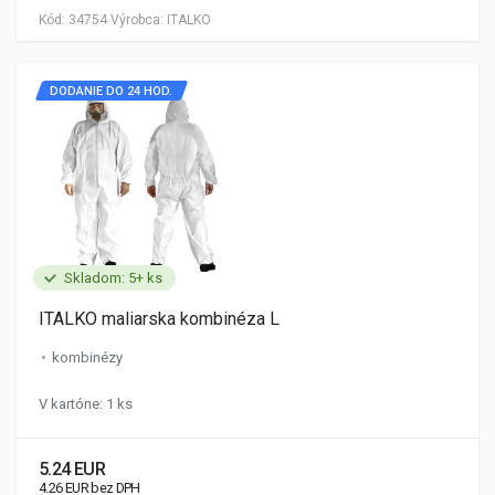
Kód:
34754
Výrobca:
ITALKO
DODANIE DO 24 HOD.
Skladom: 5+ ks
ITALKO maliarska kombinéza L
kombinézy
V kartóne: 1 ks
5.24 EUR
4.26 EUR bez DPH