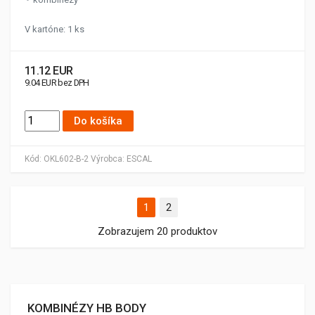
V kartóne: 1 ks
11.12 EUR
9.04 EUR bez DPH
Do košíka
Kód:
OKL602-B-2
Výrobca:
ESCAL
1
2
Zobrazujem 20 produktov
KOMBINÉZY HB BODY