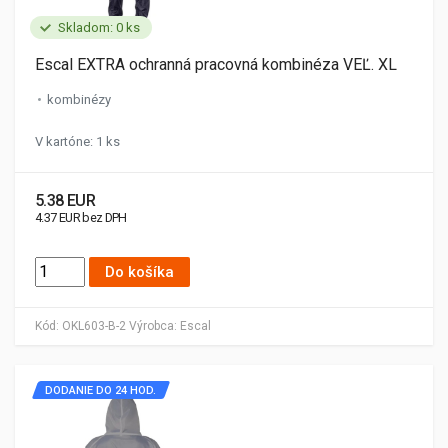
Skladom: 0 ks
Escal EXTRA ochranná pracovná kombinéza VEĽ. XL
kombinézy
V kartóne: 1 ks
5.38 EUR
4.37 EUR bez DPH
Do košíka
Kód:
OKL603-B-2
Výrobca:
Escal
DODANIE DO 24 HOD.