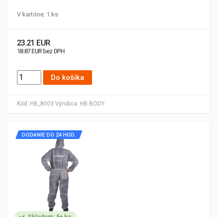
V kartóne: 1 ks
23.21 EUR
18.87 EUR bez DPH
Do košíka
Kód:
HB_8003
Výrobca:
HB BODY
DODANIE DO 24 HOD.
Skladom: 5+ ks