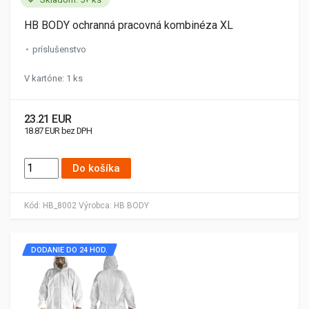
HB BODY ochranná pracovná kombinéza XL
príslušenstvo
V kartóne: 1 ks
23.21 EUR
18.87 EUR bez DPH
Do košíka
Kód:
HB_8002
Výrobca:
HB BODY
DODANIE DO 24 HOD.