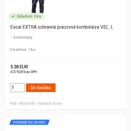
Skladom: 0 ks
Escal EXTRA ochranná pracovná kombinéza VEĽ. L
kombinézy
V kartóne: 1 ks
5.38 EUR
4.37 EUR bez DPH
Do košíka
Kód:
OKL603-B-1
Výrobca:
Escal
DODANIE DO 24 HOD.