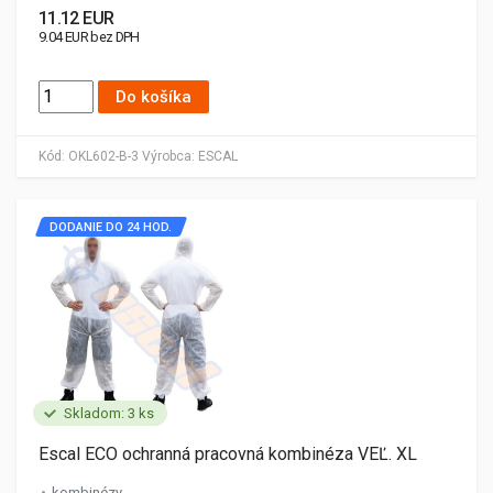
11.12 EUR
9.04 EUR bez DPH
Do košíka
Kód:
OKL602-B-3
Výrobca:
ESCAL
DODANIE DO 24 HOD.
Skladom: 3 ks
Escal ECO ochranná pracovná kombinéza VEĽ. XL
kombinézy