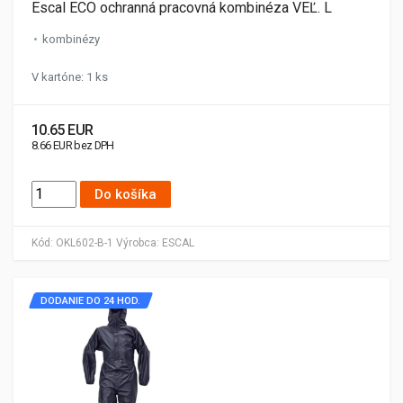
Escal ECO ochranná pracovná kombinéza VEĽ. L
kombinézy
V kartóne: 1 ks
10.65 EUR
8.66 EUR bez DPH
Do košíka
Kód:
OKL602-B-1
Výrobca:
ESCAL
DODANIE DO 24 HOD.