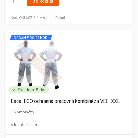
Do košíka
Kód:
OKL607-B-1
Výrobca:
Escal
DODANIE DO 24 HOD.
Skladom: 5+ ks
Escal ECO ochranná pracovná kombinéza VEĽ. XXL
kombinézy
V kartóne: 1 ks