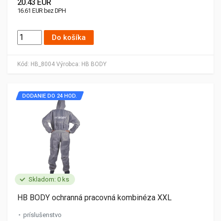
20.43 EUR
16.61 EUR bez DPH
Do košíka
Kód:
HB_8004
Výrobca:
HB BODY
DODANIE DO 24 HOD.
Skladom: 0 ks
HB BODY ochranná pracovná kombinéza XXL
príslušenstvo