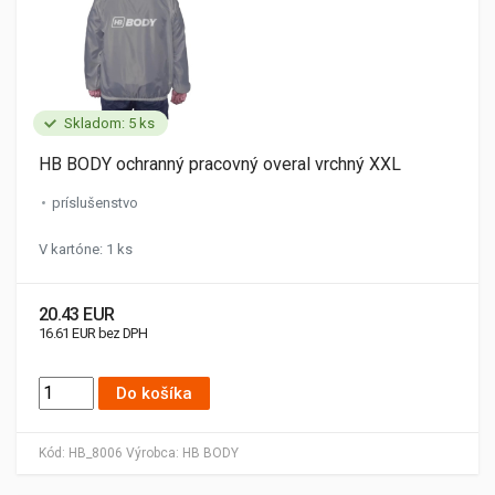
Skladom: 5 ks
HB BODY ochranný pracovný overal vrchný XXL
príslušenstvo
V kartóne: 1 ks
20.43 EUR
16.61 EUR bez DPH
Do košíka
Kód:
HB_8006
Výrobca:
HB BODY