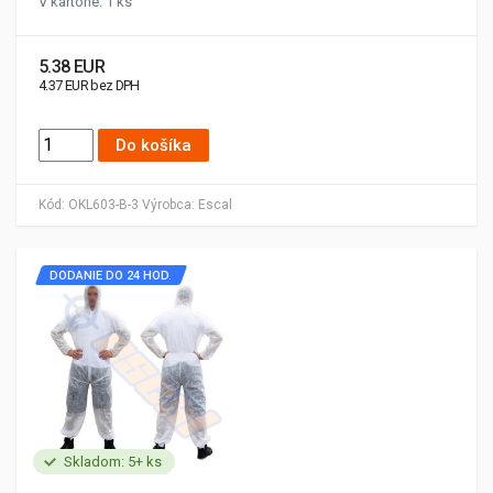
V kartóne: 1 ks
5.38 EUR
4.37 EUR bez DPH
Do košíka
Kód:
OKL603-B-3
Výrobca:
Escal
DODANIE DO 24 HOD.
Skladom: 5+ ks