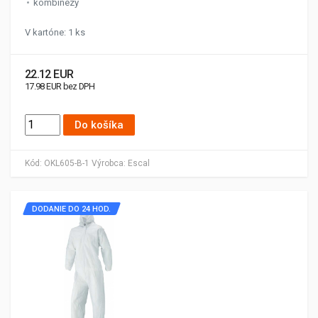
kombinézy
V kartóne: 1 ks
22.12 EUR
17.98 EUR bez DPH
Do košíka
Kód:
OKL605-B-1
Výrobca:
Escal
DODANIE DO 24 HOD.