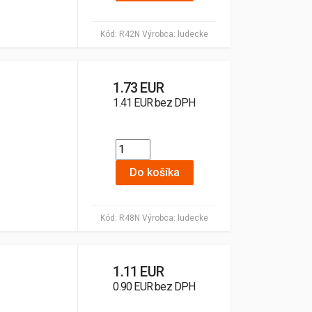
Kód:
R42N
Výrobca:
ludecke
1.73 EUR
1.41 EUR bez DPH
Do košíka
Kód:
R48N
Výrobca:
ludecke
1.11 EUR
0.90 EUR bez DPH