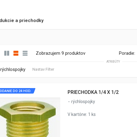
dukcie a priechodky
Zobrazujem 9 produktov
Poradie:
ATRIBÚTY
rýchlospojky
Nastav Filter
ODANIE DO 24 HOD.
PRIECHODKA 1/4 X 1/2
rýchlospojky
V kartóne: 1 ks