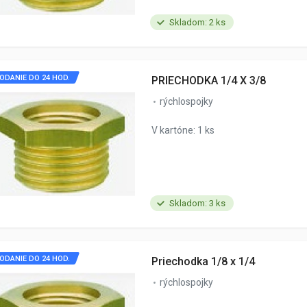
Skladom: 2 ks
ODANIE DO 24 HOD.
PRIECHODKA 1/4 X 3/8
rýchlospojky
V kartóne: 1 ks
Skladom: 3 ks
ODANIE DO 24 HOD.
Priechodka 1/8 x 1/4
rýchlospojky