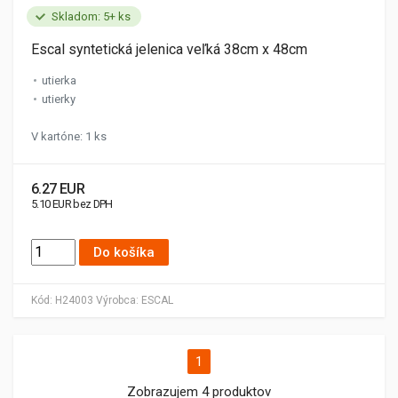
Skladom: 5+ ks
Escal syntetická jelenica veľká 38cm x 48cm
utierka
utierky
V kartóne: 1 ks
6.27 EUR
5.10 EUR bez DPH
Do košíka
Kód:
H24003
Výrobca:
ESCAL
1
Zobrazujem 4 produktov