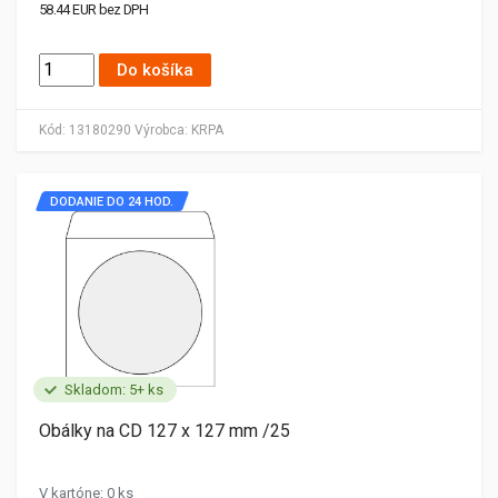
58.44 EUR bez DPH
Do košíka
Kód:
13180290
Výrobca:
KRPA
DODANIE DO 24 HOD.
Skladom: 5+ ks
Obálky na CD 127 x 127 mm /25
V kartóne: 0 ks