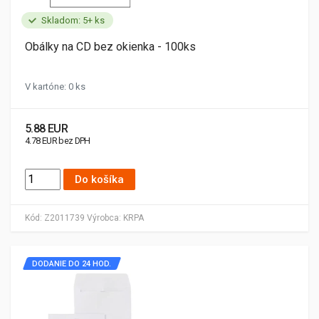
Skladom: 5+ ks
Obálky na CD bez okienka - 100ks
V kartóne: 0 ks
5.88 EUR
4.78 EUR bez DPH
Do košíka
Kód:
Z2011739
Výrobca:
KRPA
DODANIE DO 24 HOD.