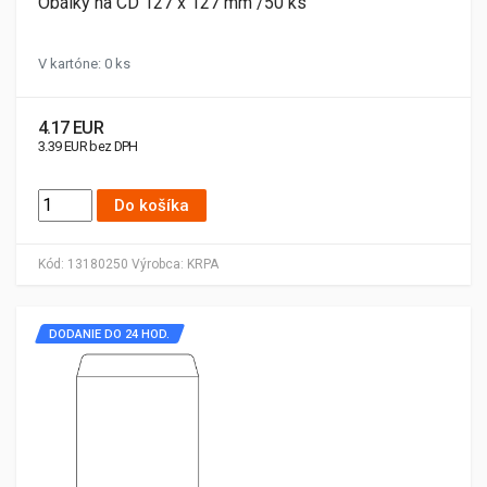
Obálky na CD 127 x 127 mm /50 ks
V kartóne: 0 ks
4.17 EUR
3.39 EUR bez DPH
Do košíka
Kód:
13180250
Výrobca:
KRPA
DODANIE DO 24 HOD.