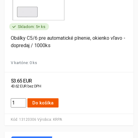
Skladom: 5+ ks
Obálky C5/6 pre automatické plnenie, okienko vľavo -
dopredaj / 1000ks
V kartóne: 0 ks
53.65 EUR
43.62 EUR bez DPH
Do košíka
Kód:
13120306
Výrobca:
KRPA