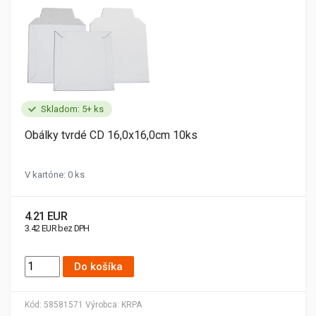
Skladom: 5+ ks
Obálky tvrdé CD 16,0x16,0cm 10ks
V kartóne: 0 ks
4.21 EUR
3.42 EUR bez DPH
Do košíka
Kód:
58581571
Výrobca:
KRPA