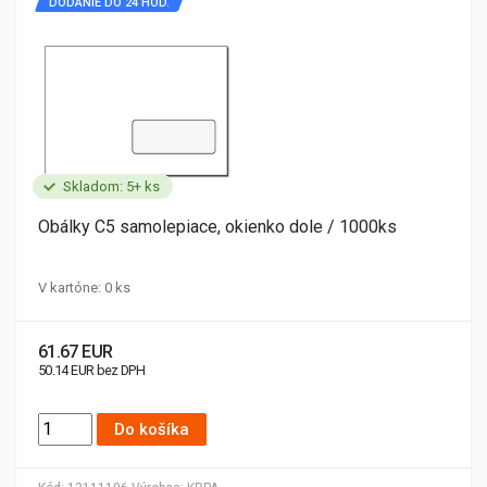
DODANIE DO 24 HOD.
Skladom: 5+ ks
Obálky C5 samolepiace, okienko dole / 1000ks
V kartóne: 0 ks
61.67 EUR
50.14 EUR bez DPH
Do košíka