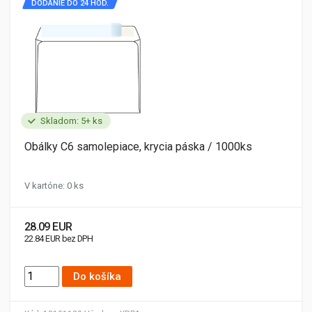
DODANIE DO 24 HOD.
Skladom: 5+ ks
Obálky C6 samolepiace, krycia páska / 1000ks
V kartóne: 0 ks
28.09 EUR
22.84 EUR bez DPH
Do košíka