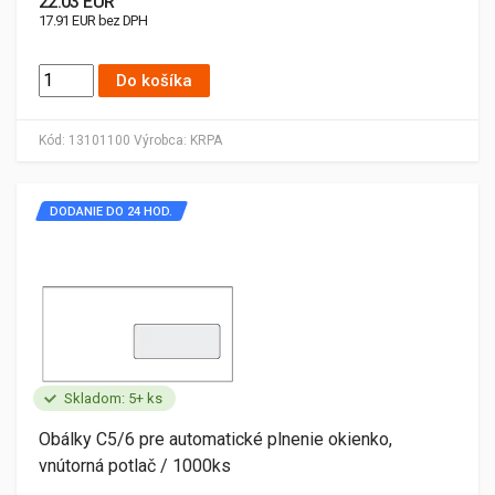
22.03 EUR
17.91 EUR bez DPH
Do košíka
Kód:
13101100
Výrobca:
KRPA
DODANIE DO 24 HOD.
Skladom: 5+ ks
Obálky C5/6 pre automatické plnenie okienko,
vnútorná potlač / 1000ks