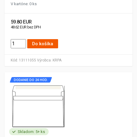
V kartóne: 0 ks
59.80 EUR
48.62 EUR bez DPH
Do košíka
Kód:
13111055
Výrobca:
KRPA
DODANIE DO 24 HOD.
Skladom: 5+ ks