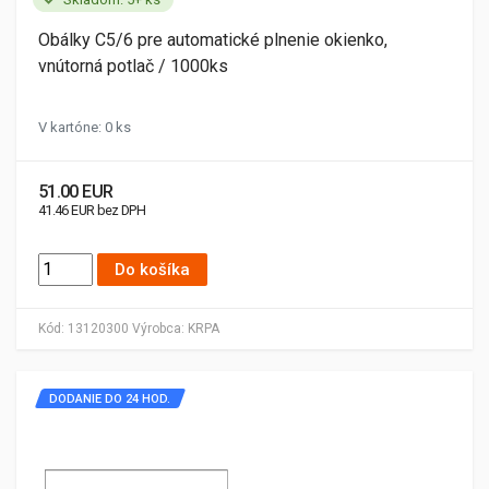
Obálky C5/6 pre automatické plnenie okienko,
vnútorná potlač / 1000ks
V kartóne: 0 ks
51.00 EUR
41.46 EUR bez DPH
Do košíka
Kód:
13120300
Výrobca:
KRPA
DODANIE DO 24 HOD.