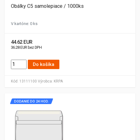
Obálky C5 samolepiace / 1000ks
V kartóne: 0 ks
44.62 EUR
36.28 EUR bez DPH
Do košíka
Kód:
13111100
Výrobca:
KRPA
DODANIE DO 24 HOD.