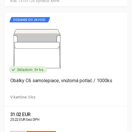
Kód:
13101120
Výrobca:
KRPA
DODANIE DO 24 HOD.
Skladom: 5+ ks
Obálky C6 samolepiace, vnútorná potlač / 1000ks
V kartóne: 0 ks
31.02 EUR
25.22 EUR bez DPH