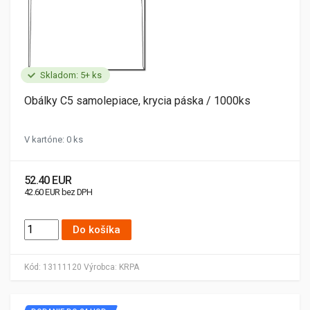
Skladom: 5+ ks
Obálky C5 samolepiace, krycia páska / 1000ks
V kartóne: 0 ks
52.40 EUR
42.60 EUR bez DPH
Do košíka
Kód:
13111120
Výrobca:
KRPA