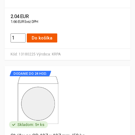
2.04 EUR
1.66 EUR bez DPH
Do košíka
Kód:
13180225
Výrobca:
KRPA
DODANIE DO 24 HOD.
Skladom: 5+ ks