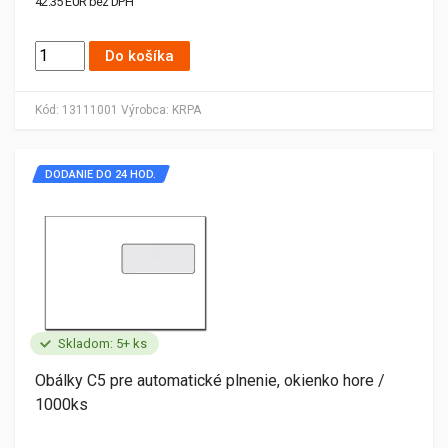
42.35 EUR bez DPH
Do košíka
Kód:
13111001
Výrobca:
KRPA
DODANIE DO 24 HOD.
Skladom: 5+ ks
Obálky C5 pre automatické plnenie, okienko hore /
1000ks