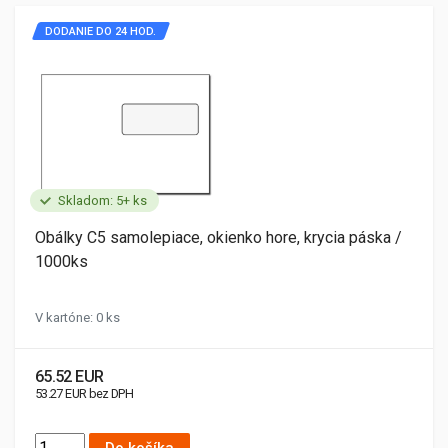
DODANIE DO 24 HOD.
Skladom: 5+ ks
Obálky C5 samolepiace, okienko hore, krycia páska /
1000ks
V kartóne: 0 ks
65.52 EUR
53.27 EUR bez DPH