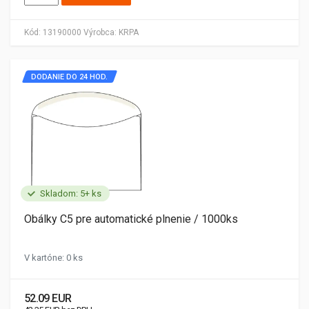
Kód:
13190000
Výrobca:
KRPA
DODANIE DO 24 HOD.
Skladom: 5+ ks
Obálky C5 pre automatické plnenie / 1000ks
V kartóne: 0 ks
52.09 EUR