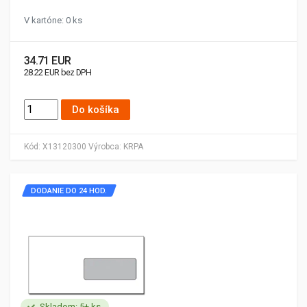
V kartóne: 0 ks
34.71 EUR
28.22 EUR bez DPH
Do košíka
Kód:
X13120300
Výrobca:
KRPA
DODANIE DO 24 HOD.
Skladom: 5+ ks