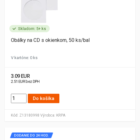
Skladom: 5+ ks
Obálky na CD s okienkom, 50 ks/bal
V kartóne: 0 ks
3.09 EUR
2.51 EUR bez DPH
Do košíka
Kód:
Z13180998
Výrobca:
KRPA
DODANIE DO 24 HOD.