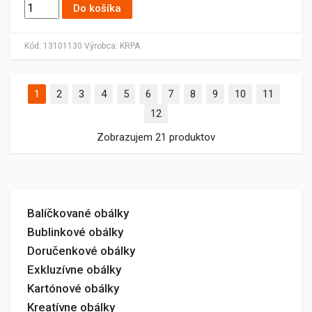
Do košíka
Kód:
13101130
Výrobca:
KRPA
1
2
3
4
5
6
7
8
9
10
11
12
Zobrazujem 21 produktov
Balíčkované obálky
Bublinkové obálky
Doručenkové obálky
Exkluzívne obálky
Kartónové obálky
Kreatívne obálky