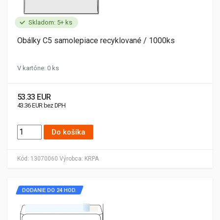
Skladom: 5+ ks
Obálky C5 samolepiace recyklované / 1000ks
V kartóne: 0 ks
53.33 EUR
43.36 EUR bez DPH
Do košíka
Kód:
13070060
Výrobca:
KRPA
DODANIE DO 24 HOD.