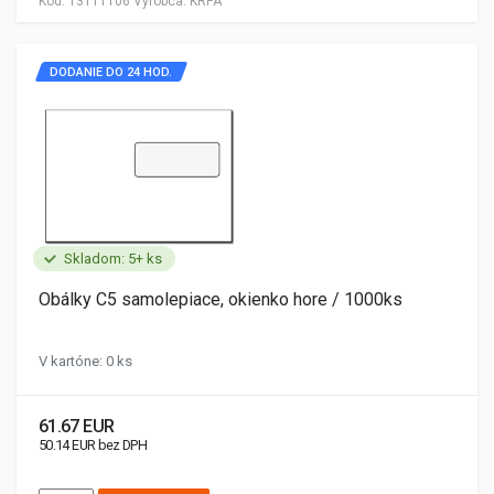
Kód:
13111106
Výrobca:
KRPA
DODANIE DO 24 HOD.
Skladom: 5+ ks
Obálky C5 samolepiace, okienko hore / 1000ks
V kartóne: 0 ks
61.67 EUR
50.14 EUR bez DPH