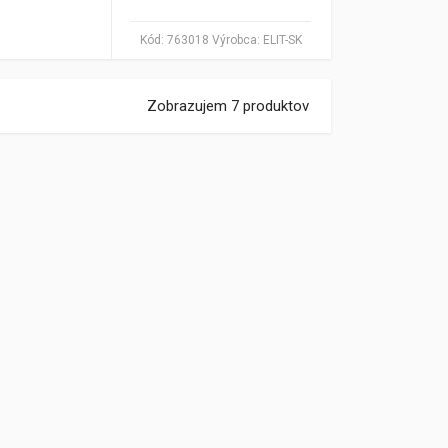
Kód:
763018
Výrobca:
ELIT-SK
Zobrazujem 7 produktov