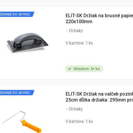
ODANIE DO 24 HOD.
ELIT-SK Držiak na brusné papi
220x100mm
Držiaky
V kartóne: 1 ks
Skladom: 5+ ks
ODANIE DO 24 HOD.
ELIT-SK Držiak na valček pozin
25cm dĺžka držiaka: 295mm p
Držiaky
V kartóne: 1 ks