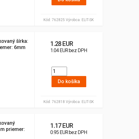
Kód:
762825
Výrobca:
ELIT-SK
kovaný šírka:
1.28 EUR
riemer: 6mm
1.04 EUR bez DPH
Do košíka
Kód:
762818
Výrobca:
ELIT-SK
nkovaný
1.17 EUR
mm priemer:
0.95 EUR bez DPH