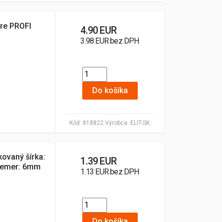
ere PROFI
4.90 EUR
3.98 EUR bez DPH
Do košíka
Kód:
818822
Výrobca:
ELIT-SK
kovaný šírka:
1.39 EUR
riemer: 6mm
1.13 EUR bez DPH
Do košíka