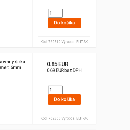
Do košíka
Kód:
762810
Výrobca:
ELIT-SK
kovaný šírka:
0.85 EUR
iemer: 6mm
0.69 EUR bez DPH
Do košíka
Kód:
762805
Výrobca:
ELIT-SK