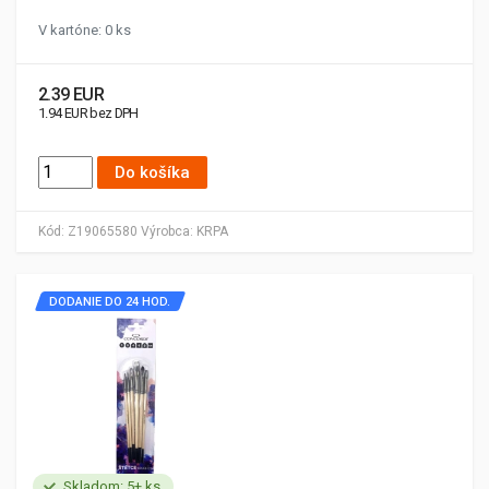
V kartóne: 0 ks
2.39 EUR
1.94 EUR bez DPH
Do košíka
Kód:
Z19065580
Výrobca:
KRPA
DODANIE DO 24 HOD.
Skladom: 5+ ks