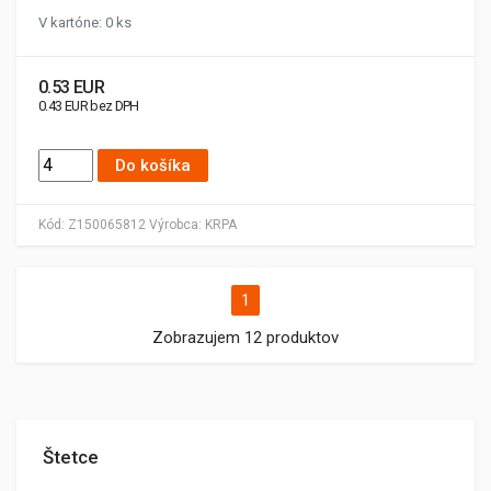
V kartóne: 0 ks
0.53 EUR
0.43 EUR bez DPH
Do košíka
Kód:
Z150065812
Výrobca:
KRPA
1
Zobrazujem 12 produktov
Štetce