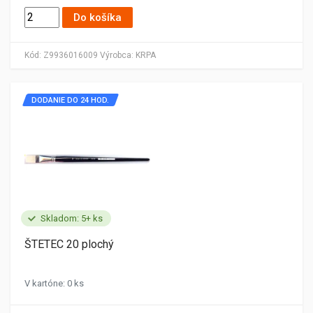
Do košíka
Kód:
Z9936016009
Výrobca:
KRPA
DODANIE DO 24 HOD.
Skladom: 5+ ks
ŠTETEC 20 plochý
V kartóne: 0 ks