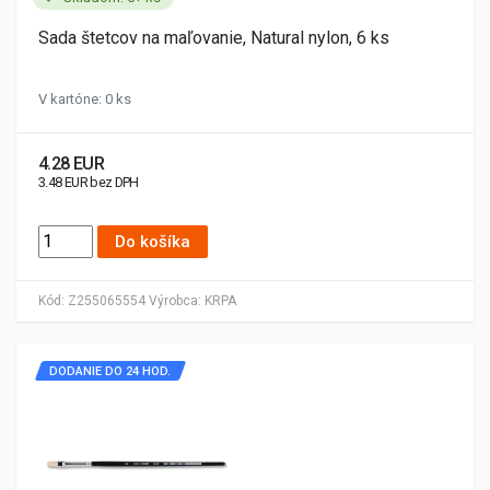
Sada štetcov na maľovanie, Natural nylon, 6 ks
V kartóne: 0 ks
4.28 EUR
3.48 EUR bez DPH
Do košíka
Kód:
Z255065554
Výrobca:
KRPA
DODANIE DO 24 HOD.