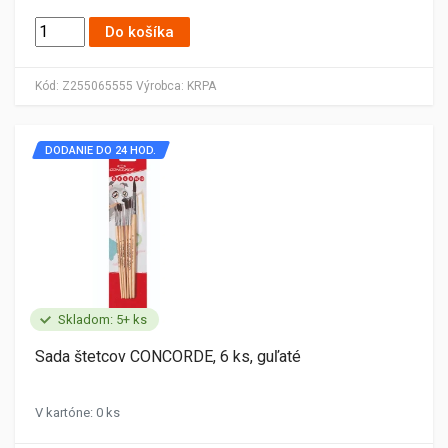
Do košíka
Kód:
Z255065555
Výrobca:
KRPA
DODANIE DO 24 HOD.
Skladom: 5+ ks
Sada štetcov CONCORDE, 6 ks, guľaté
V kartóne: 0 ks