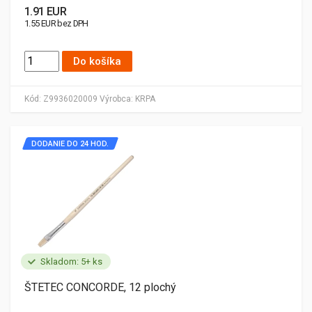
1.91 EUR
1.55 EUR bez DPH
Do košíka
Kód:
Z9936020009
Výrobca:
KRPA
DODANIE DO 24 HOD.
Skladom: 5+ ks
ŠTETEC CONCORDE, 12 plochý