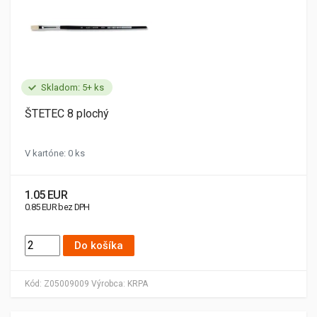
Skladom: 5+ ks
ŠTETEC 8 plochý
V kartóne: 0 ks
1.05 EUR
0.85 EUR bez DPH
Do košíka
Kód:
Z05009009
Výrobca:
KRPA