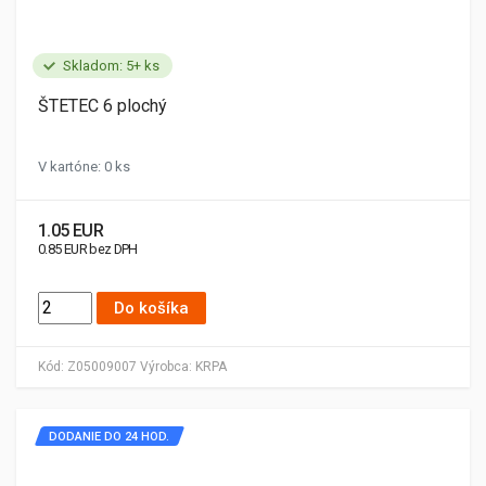
Skladom: 5+ ks
ŠTETEC 6 plochý
V kartóne: 0 ks
1.05 EUR
0.85 EUR bez DPH
Do košíka
Kód:
Z05009007
Výrobca:
KRPA
DODANIE DO 24 HOD.