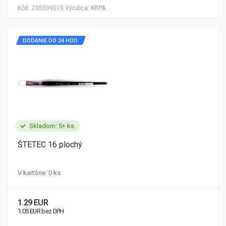
Kód:
Z05009015
Výrobca:
KRPA
DODANIE DO 24 HOD.
Skladom: 5+ ks
ŠTETEC 16 plochý
V kartóne: 0 ks
1.29 EUR
1.05 EUR bez DPH