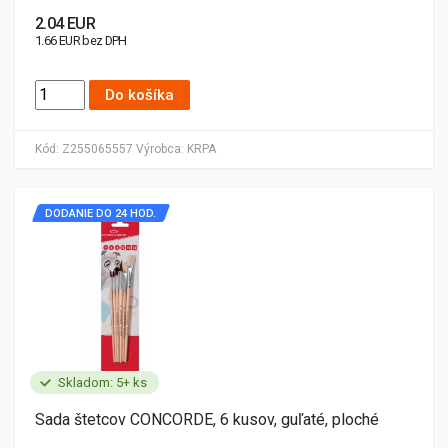
2.04 EUR
1.66 EUR bez DPH
Do košíka
Kód:
Z255065557
Výrobca:
KRPA
DODANIE DO 24 HOD.
Skladom: 5+ ks
Sada štetcov CONCORDE, 6 kusov, guľaté, ploché