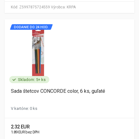
Kód:
Z5997875724559
Výrobca:
KRPA
DODANIE DO 24 HOD.
Skladom: 5+ ks
Sada štetcov CONCORDE color, 6 ks, guľaté
V kartóne: 0 ks
2.32 EUR
1.89 EUR bez DPH