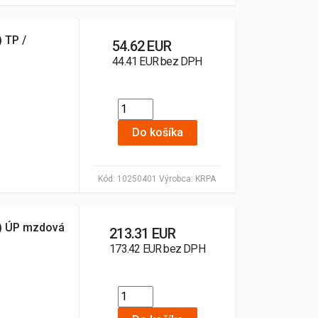
) TP /
54.62 EUR
44.41 EUR bez DPH
Do košíka
Kód:
10250401
Výrobca:
KRPA
2) ÚP mzdová
213.31 EUR
173.42 EUR bez DPH