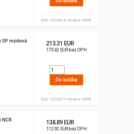
Do košíka
Kód:
10250618
Výrobca:
KRPA
2) SP mzdová
213.31 EUR
173.42 EUR bez DPH
Do košíka
Kód:
10250619
Výrobca:
KRPA
2) NCR
138.89 EUR
112.92 EUR bez DPH