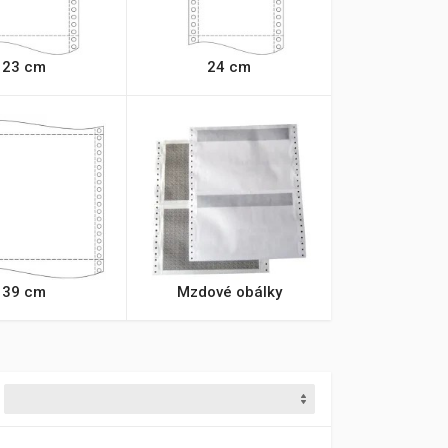
23 cm
24 cm
39 cm
Mzdové obálky