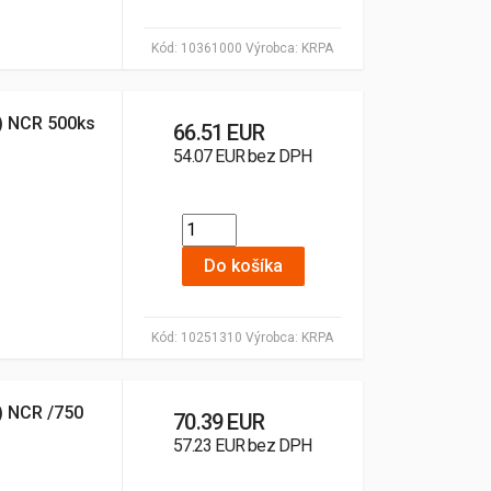
Kód:
10361000
Výrobca:
KRPA
3) NCR 500ks
66.51 EUR
54.07 EUR bez DPH
Do košíka
Kód:
10251310
Výrobca:
KRPA
2) NCR /750
70.39 EUR
57.23 EUR bez DPH