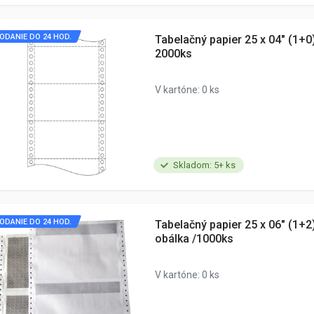
ODANIE DO 24 HOD.
Tabelačný papier 25 x 04" (1+0
2000ks
V kartóne: 0 ks
Skladom: 5+ ks
ODANIE DO 24 HOD.
Tabelačný papier 25 x 06" (1+
obálka /1000ks
V kartóne: 0 ks