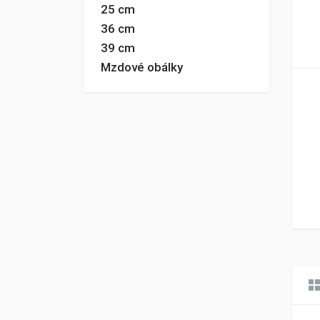
25 cm
36 cm
39 cm
Mzdové obálky