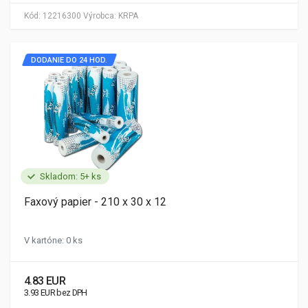
Kód:
12216300
Výrobca:
KRPA
DODANIE DO 24 HOD.
Skladom: 5+ ks
Faxový papier - 210 x 30 x 12
V kartóne: 0 ks
4.83 EUR
3.93 EUR bez DPH