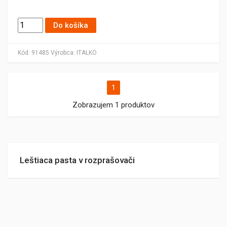
Do košíka
Kód:
91485
Výrobca:
ITALKO
1
Zobrazujem 1 produktov
Leštiaca pasta v rozprašovači