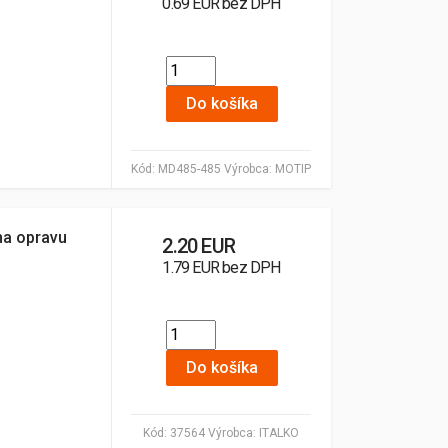
0.69 EUR bez DPH
Do košíka
Kód:
MD485-485
Výrobca:
MOTIP
na opravu
2.20 EUR
1.79 EUR bez DPH
Do košíka
Kód:
37564
Výrobca:
ITALKO