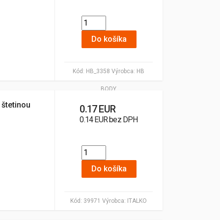
Do košíka
Kód:
HB_3358
Výrobca:
HB
BODY
 štetinou
0.17 EUR
0.14 EUR bez DPH
Do košíka
Kód:
39971
Výrobca:
ITALKO