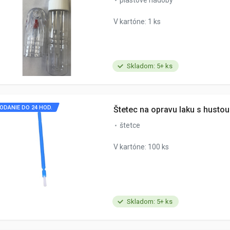
plastové nádoby
V kartóne: 1 ks
Skladom: 5+ ks
ODANIE DO 24 HOD.
Štetec na opravu laku s hustou
štetce
V kartóne: 100 ks
Skladom: 5+ ks