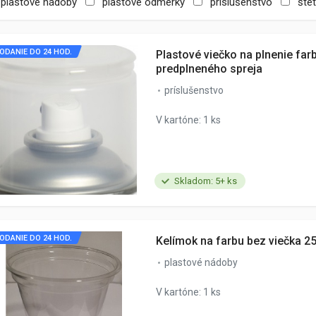
plastové nádoby
plastové odmerky
príslušenstvo
šte
ODANIE DO 24 HOD.
Plastové viečko na plnenie far
predplneného spreja
príslušenstvo
V kartóne: 1 ks
Skladom: 5+ ks
ODANIE DO 24 HOD.
Kelímok na farbu bez viečka 2
plastové nádoby
V kartóne: 1 ks