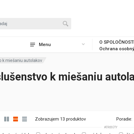
O SPOLOČNOST
Menu
Ochrana osobný
o k miešaniu autolakov
slušenstvo k miešaniu autol
Zobrazujem 13 produktov
Poradie:
ATRIBÚTY