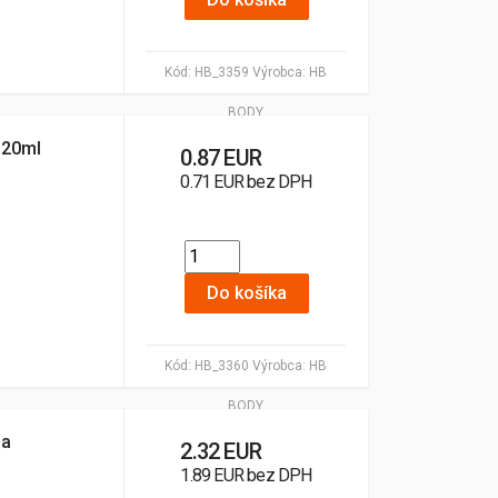
Kód:
HB_3359
Výrobca:
HB
BODY
 20ml
0.87 EUR
0.71 EUR bez DPH
Do košíka
Kód:
HB_3360
Výrobca:
HB
BODY
 a
2.32 EUR
1.89 EUR bez DPH