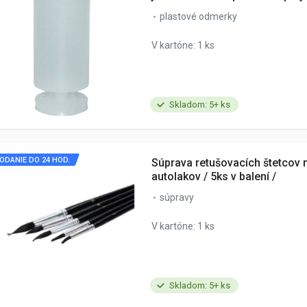
plastové odmerky
V kartóne: 1 ks
Skladom: 5+ ks
ODANIE DO 24 HOD.
Súprava retušovacích štetcov 
autolakov / 5ks v balení /
súpravy
V kartóne: 1 ks
Skladom: 5+ ks