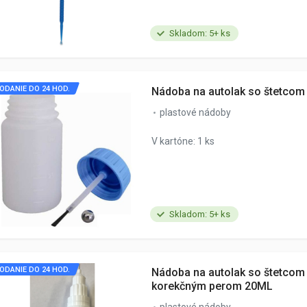
Skladom: 5+ ks
ODANIE DO 24 HOD.
Nádoba na autolak so štetcom
plastové nádoby
V kartóne: 1 ks
Skladom: 5+ ks
ODANIE DO 24 HOD.
Nádoba na autolak so štetcom
korekčným perom 20ML