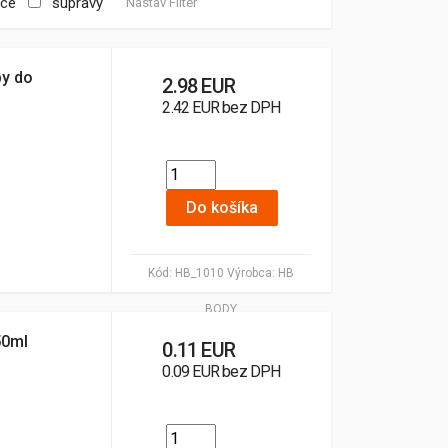
tce
súpravy
Nastav Filter
by do
2.98 EUR
2.42 EUR bez DPH
Do košíka
Kód:
HB_1010
Výrobca:
HB
BODY
50ml
0.11 EUR
0.09 EUR bez DPH