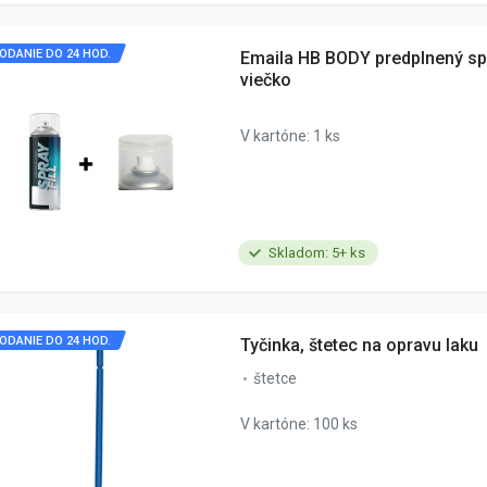
ODANIE DO 24 HOD.
Emaila HB BODY predplnený sp
viečko
V kartóne: 1 ks
Skladom: 5+ ks
ODANIE DO 24 HOD.
Tyčinka, štetec na opravu laku
štetce
V kartóne: 100 ks