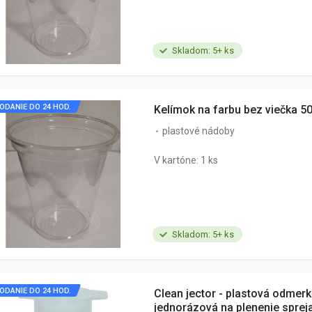
Skladom: 5+ ks
ODANIE DO 24 HOD.
Kelímok na farbu bez viečka 5
plastové nádoby
V kartóne: 1 ks
Skladom: 5+ ks
ODANIE DO 24 HOD.
Clean jector - plastová odmer
jednorázová na plenenie sprej