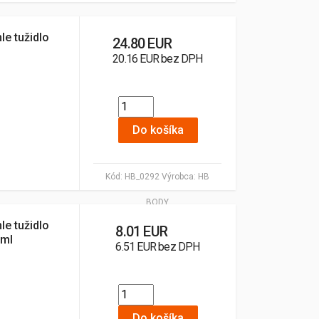
le tužidlo
24.80 EUR
20.16 EUR bez DPH
Do košíka
Kód:
HB_0292
Výrobca:
HB
BODY
le tužidlo
8.01 EUR
0ml
6.51 EUR bez DPH
Do košíka