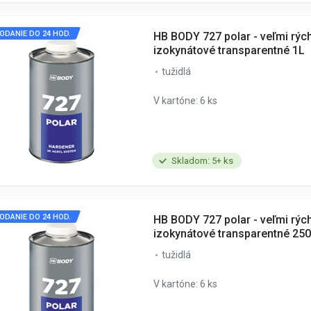
ODANIE DO 24 HOD.
HB BODY 727 polar - veľmi rých
izokynátové transparentné 1L
tužidlá
V kartóne: 6 ks
Skladom: 5+ ks
ODANIE DO 24 HOD.
HB BODY 727 polar - veľmi rých
izokynátové transparentné 25
tužidlá
V kartóne: 6 ks