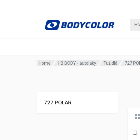
Home
HB BODY - autolaky
Tužidlá
727 PO
727 POLAR