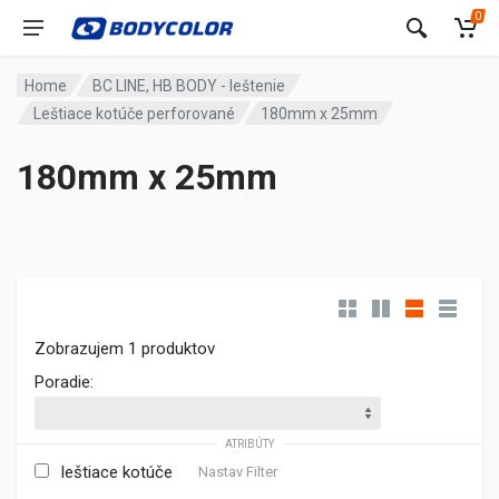
0
Home
BC LINE, HB BODY - leštenie
Leštiace kotúče perforované
180mm x 25mm
180mm x 25mm
Zobrazujem 1 produktov
Poradie:
ATRIBÚTY
leštiace kotúče
Nastav Filter