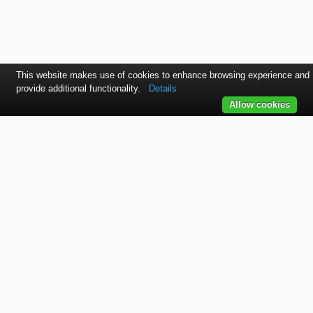
This website makes use of cookies to enhance browsing experience and
provide additional functionality.
Details
Allow cookies
Kontaktujte nás
SVET autolakov, náradia, stavebnej chémie a doplnkov.
TELEFÓN
+421 915 536 901
EMAIL
office@bodycolor.sk