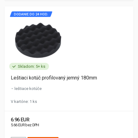
DODANIE DO 24 HOD.
Skladom: 5+ ks
Leštiaci kotúč profilovaný jemný 180mm
leštiace kotúče
V kartóne: 1 ks
6.96 EUR
5.66 EUR bez DPH