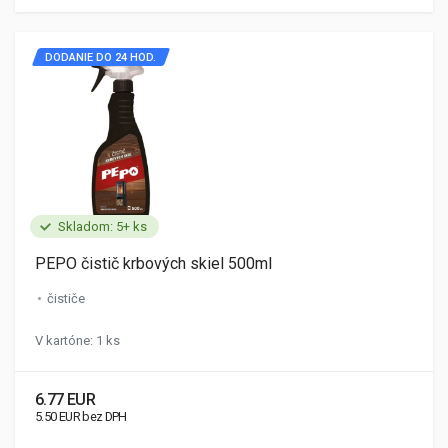
DODANIE DO 24 HOD.
Skladom: 5+ ks
PEPO čistič krbových skiel 500ml
čističe
V kartóne: 1 ks
6.77 EUR
5.50 EUR bez DPH