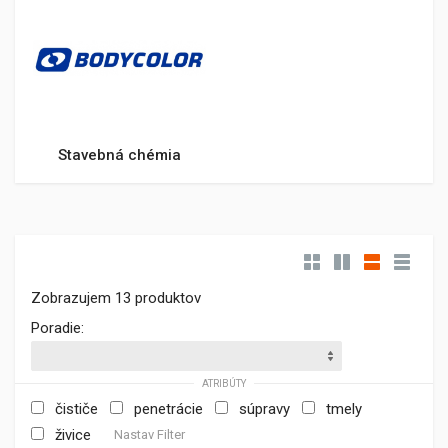
Stavebná chémia
Zobrazujem 13 produktov
Poradie:
ATRIBÚTY
čističe
penetrácie
súpravy
tmely
živice
Nastav Filter