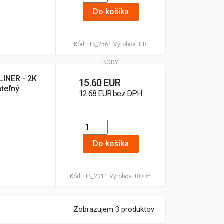
Do košíka
Kód:
HB_2561
Výrobca:
HB
BODY
INER - 2K
15.60 EUR
teľný
12.68 EUR bez DPH
Do košíka
Kód:
HB_2011
Výrobca:
BODY
Zobrazujem 3 produktov