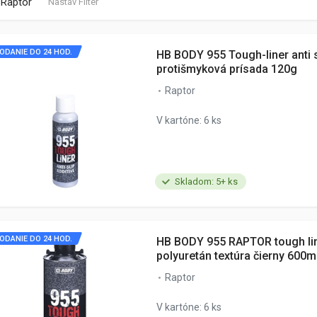
Raptor
Nastav Filter
ODANIE DO 24 HOD.
HB BODY 955 Tough-liner anti s
protišmyková prísada 120g
Raptor
V kartóne: 6 ks
Skladom: 5+ ks
ODANIE DO 24 HOD.
HB BODY 955 RAPTOR tough lin
polyuretán textúra čierny 600m
Raptor
V kartóne: 6 ks