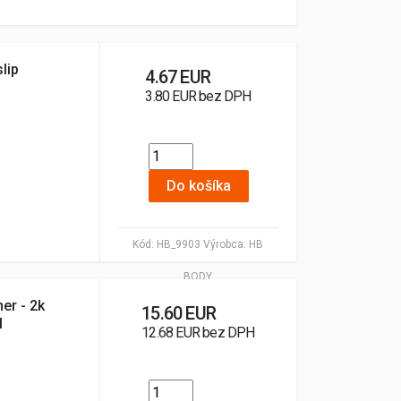
lip
4.67 EUR
3.80 EUR bez DPH
Do košíka
Kód:
HB_9903
Výrobca:
HB
BODY
er - 2k
15.60 EUR
l
12.68 EUR bez DPH