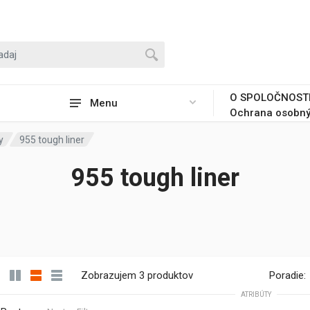
O SPOLOČNOST
Menu
Ochrana osobný
y
955 tough liner
955 tough liner
Zobrazujem 3 produktov
Poradie:
ATRIBÚTY