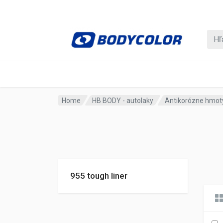
Home
HB BODY - autolaky
Antikorózne hmot
955 tough liner