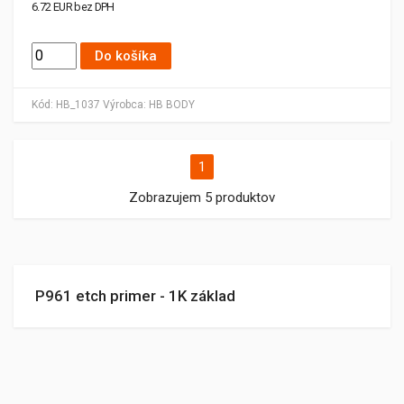
6.72 EUR bez DPH
Do košíka
Kód:
HB_1037
Výrobca:
HB BODY
1
Zobrazujem 5 produktov
P961 etch primer - 1K základ