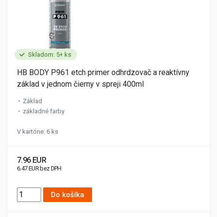
Skladom: 5+ ks
HB BODY P961 etch primer odhrdzovač a reaktívny
základ v jednom čierny v spreji 400ml
Základ
základné farby
V kartóne: 6 ks
7.96 EUR
6.47 EUR bez DPH
Do košíka