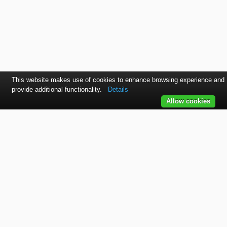
This website makes use of cookies to enhance browsing experience and
provide additional functionality.
Details
Allow cookies
Kontaktujte nás
SVET autolakov, náradia, stavebnej chémie a doplnkov.
TELEFÓN
+421 915 536 901