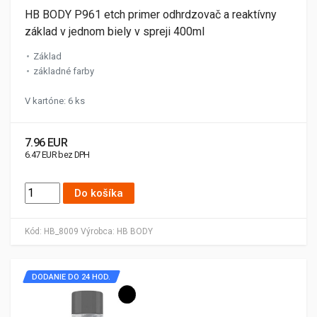
HB BODY P961 etch primer odhrdzovač a reaktívny
základ v jednom biely v spreji 400ml
Základ
základné farby
V kartóne: 6 ks
7.96 EUR
6.47 EUR bez DPH
Do košíka
Kód:
HB_8009
Výrobca:
HB BODY
DODANIE DO 24 HOD.