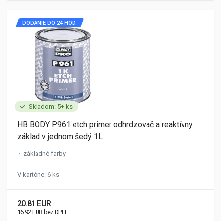
DODANIE DO 24 HOD.
Skladom: 5+ ks
HB BODY P961 etch primer odhrdzovač a reaktívny
základ v jednom šedý 1L
základné farby
V kartóne: 6 ks
20.81 EUR
16.92 EUR bez DPH