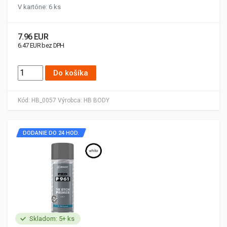
V kartóne: 6 ks
7.96 EUR
6.47 EUR bez DPH
Do košíka
Kód:
HB_0057
Výrobca:
HB BODY
DODANIE DO 24 HOD.
Skladom: 5+ ks