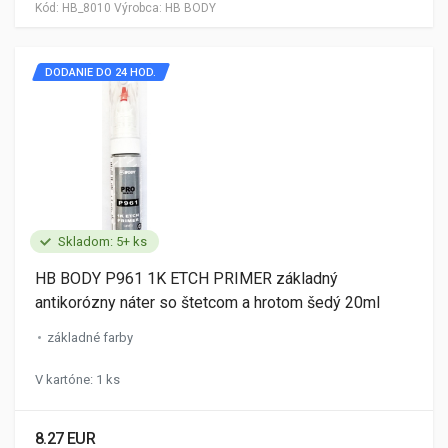
Kód:
HB_8010
Výrobca:
HB BODY
DODANIE DO 24 HOD.
Skladom: 5+ ks
HB BODY P961 1K ETCH PRIMER základný
antikorózny náter so štetcom a hrotom šedý 20ml
základné farby
V kartóne: 1 ks
8.27 EUR