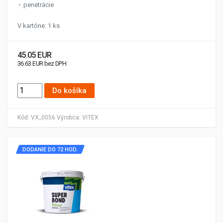
penetrácie
V kartóne: 1 ks
45.05 EUR
36.63 EUR bez DPH
Do košíka
Kód:
VX_0056
Výrobca:
VITEX
DODANIE DO 72 HOD.