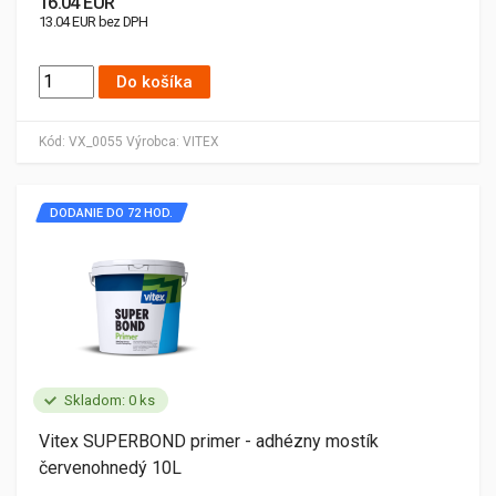
16.04 EUR
13.04 EUR bez DPH
Do košíka
Kód:
VX_0055
Výrobca:
VITEX
DODANIE DO 72 HOD.
Skladom: 0 ks
Vitex SUPERBOND primer - adhézny mostík
červenohnedý 10L