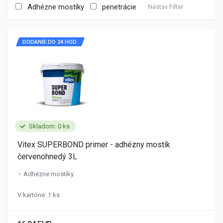
Adhézne mostíky
penetrácie
Nastav Filter
DODANIE DO 24 HOD.
Skladom: 0 ks
Vitex SUPERBOND primer - adhézny mostík
červenohnedý 3L
Adhézne mostíky
V kartóne: 1 ks