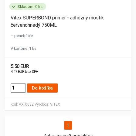
Skladom: 0 ks
Vitex SUPERBOND primer - adhézny mostík
červenohnedý 750ML
penetrácie
V kartóne: 1 ks
5.50 EUR
4.47 EUR bez DPH
Do košíka
Kód:
VX_0032
Výrobca:
VITEX
1
Zobrazujem 3 produktov