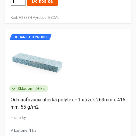
Do košíka
Kód:
H23334
Výrobca:
ESCAL
DODANIE DO 24 HOD.
Skladom: 5+ ks
Odmasťovacia utierka polytex - 1 útržok 263mm x 415
mm, 55 g/m2
utierky
V kartóne: 1 ks