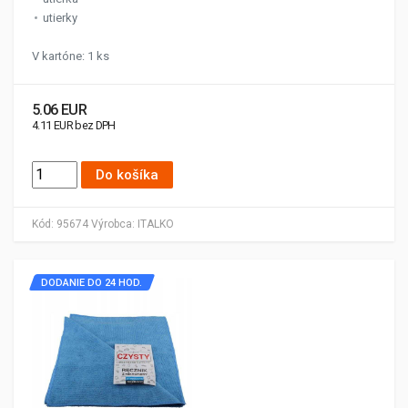
utierky
V kartóne: 1 ks
5.06 EUR
4.11 EUR bez DPH
Do košíka
Kód:
95674
Výrobca:
ITALKO
DODANIE DO 24 HOD.