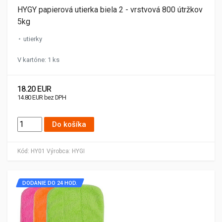
HYGY papierová utierka biela 2 - vrstvová 800 útržkov
5kg
utierky
V kartóne: 1 ks
18.20 EUR
14.80 EUR bez DPH
Do košíka
Kód:
HY01
Výrobca:
HYGI
DODANIE DO 24 HOD.