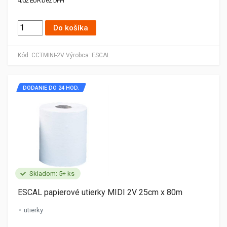
4.02 EUR bez DPH
Do košíka
Kód:
CCTMINI-2V
Výrobca:
ESCAL
DODANIE DO 24 HOD.
Skladom: 5+ ks
ESCAL papierové utierky MIDI 2V 25cm x 80m
utierky