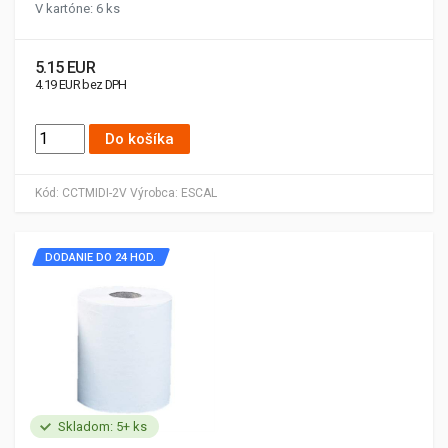
V kartóne: 6 ks
5.15 EUR
4.19 EUR bez DPH
Do košíka
Kód:
CCTMIDI-2V
Výrobca:
ESCAL
DODANIE DO 24 HOD.
Skladom: 5+ ks