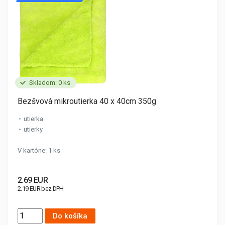
Skladom: 0 ks
Bezšvová mikroutierka 40 x 40cm 350g
utierka
utierky
V kartóne: 1 ks
2.69 EUR
2.19 EUR bez DPH
Do košíka