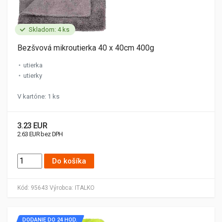
Skladom: 4 ks
Bezšvová mikroutierka 40 x 40cm 400g
utierka
utierky
V kartóne: 1 ks
3.23 EUR
2.63 EUR bez DPH
Do košíka
Kód:
95643
Výrobca:
ITALKO
DODANIE DO 24 HOD.