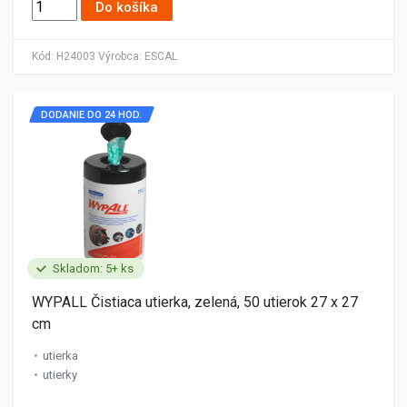
Do košíka
Kód:
H24003
Výrobca:
ESCAL
DODANIE DO 24 HOD.
Skladom: 5+ ks
WYPALL Čistiaca utierka, zelená, 50 utierok 27 x 27
cm
utierka
utierky