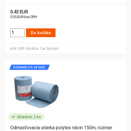
0.43 EUR
0.35 EUR bez DPH
Do košíka
Kód:
089
Výrobca:
Car System
DODANIE DO 24 HOD.
Skladom: 2 ks
Odmasťovacia utierka polytex návin 150m, rozmer