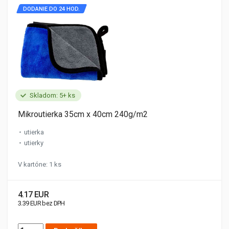
DODANIE DO 24 HOD.
Skladom: 5+ ks
Mikroutierka 35cm x 40cm 240g/m2
utierka
utierky
V kartóne: 1 ks
4.17 EUR
3.39 EUR bez DPH