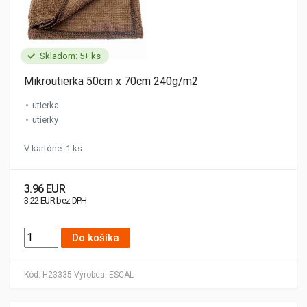
Skladom: 5+ ks
Mikroutierka 50cm x 70cm 240g/m2
utierka
utierky
V kartóne: 1 ks
3.96 EUR
3.22 EUR bez DPH
Do košíka
Kód:
H23335
Výrobca:
ESCAL