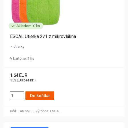
Skladom: 0 ks
ESCAL Utierka 2v1 z mikrovlákna
utierky
V kartóne: 1 ks
1.64 EUR
1.33 EUR bez DPH
Do košíka
Kód:
EAK SM 03
Výrobca:
ESCAL