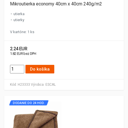
Mikroutierka economy 40cm x 40cm 240g/m2
utierka
utierky
V kartóne: 1 ks
2.24 EUR
1.82 EUR bez DPH
Do košíka
Kód:
H23333
Výrobca:
ESCAL
DODANIE DO 24 HOD.