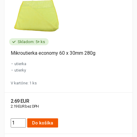
Skladom: 5+ ks
Mikroutierka economy 60 x 30mm 280g
utierka
utierky
V kartóne: 1 ks
2.69 EUR
2.19 EUR bez DPH
Do košíka