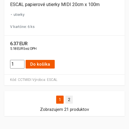
ESCAL papierové utierky MIDI 20cm x 100m
utierky
V kartóne: 6 ks
6.37 EUR
5.18 EUR bez DPH
Do košíka
Kód:
CCTMIDI
Výrobca:
ESCAL
1
2
Zobrazujem 21 produktov