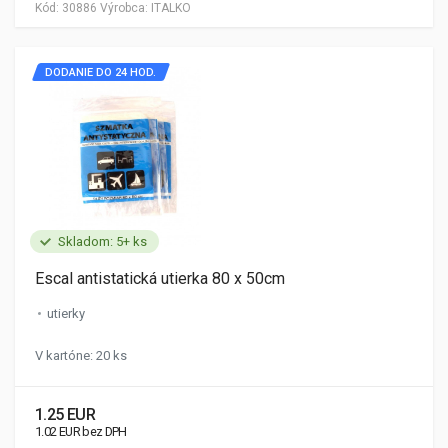
Kód:
30886
Výrobca:
ITALKO
DODANIE DO 24 HOD.
Skladom: 5+ ks
Escal antistatická utierka 80 x 50cm
utierky
V kartóne: 20 ks
1.25 EUR
1.02 EUR bez DPH