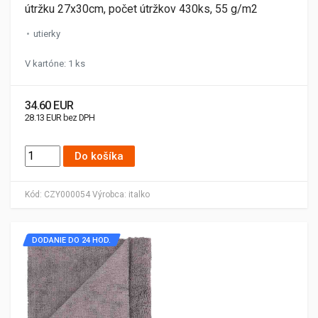
útržku 27x30cm, počet útržkov 430ks, 55 g/m2
utierky
V kartóne: 1 ks
34.60 EUR
28.13 EUR bez DPH
Do košíka
Kód:
CZY000054
Výrobca:
italko
DODANIE DO 24 HOD.