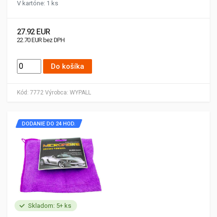
V kartóne: 1 ks
27.92 EUR
22.70 EUR bez DPH
Do košíka
Kód:
7772
Výrobca:
WYPALL
DODANIE DO 24 HOD.
Skladom: 5+ ks