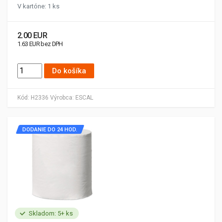
V kartóne: 1 ks
2.00 EUR
1.63 EUR bez DPH
Do košíka
Kód:
H2336
Výrobca:
ESCAL
DODANIE DO 24 HOD.
Skladom: 5+ ks