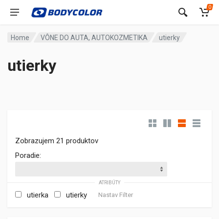
0
Home
VÔNE DO AUTA, AUTOKOZMETIKA
utierky
utierky
Zobrazujem 21 produktov
Poradie:
ATRIBÚTY
utierka
utierky
Nastav Filter