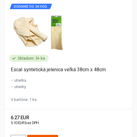
DODANIE DO 24 HOD.
Skladom: 5+ ks
Escal syntetická jelenica veľká 38cm x 48cm
utierka
utierky
V kartóne: 1 ks
6.27 EUR
5.10 EUR bez DPH