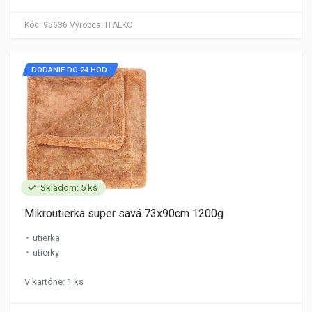
Kód:
95636
Výrobca:
ITALKO
DODANIE DO 24 HOD.
Skladom: 5 ks
Mikroutierka super savá 73x90cm 1200g
utierka
utierky
V kartóne: 1 ks