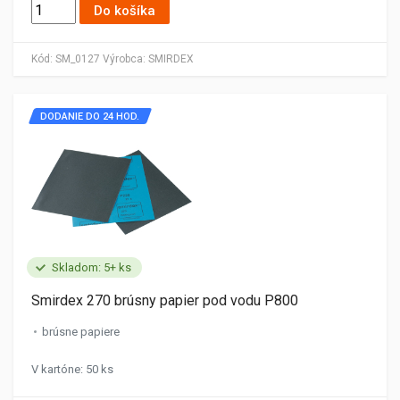
Do košíka
Kód:
SM_0127
Výrobca:
SMIRDEX
DODANIE DO 24 HOD.
Skladom: 5+ ks
Smirdex 270 brúsny papier pod vodu P800
brúsne papiere
V kartóne: 50 ks