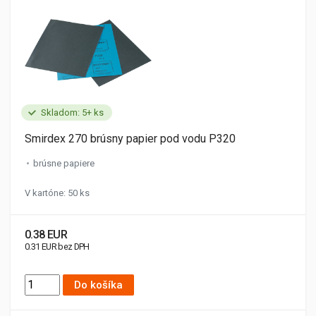
Skladom: 5+ ks
Smirdex 270 brúsny papier pod vodu P320
brúsne papiere
V kartóne: 50 ks
0.38 EUR
0.31 EUR bez DPH
Do košíka