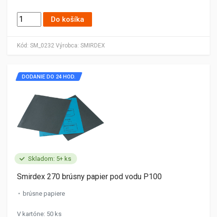
Do košíka
Kód:
SM_0232
Výrobca:
SMIRDEX
DODANIE DO 24 HOD.
Skladom: 5+ ks
Smirdex 270 brúsny papier pod vodu P100
brúsne papiere
V kartóne: 50 ks