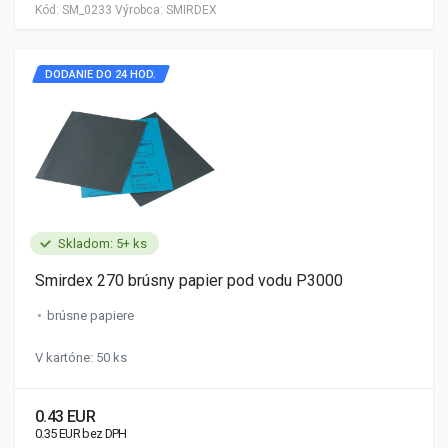
Kód:
SM_0233
Výrobca:
SMIRDEX
DODANIE DO 24 HOD.
Skladom: 5+ ks
Smirdex 270 brúsny papier pod vodu P3000
brúsne papiere
V kartóne: 50 ks
0.43 EUR
0.35 EUR bez DPH