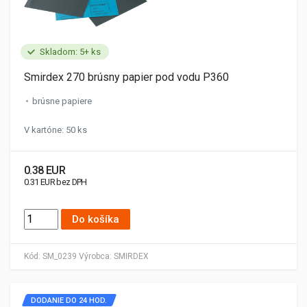
Skladom: 5+ ks
Smirdex 270 brúsny papier pod vodu P360
brúsne papiere
V kartóne: 50 ks
0.38 EUR
0.31 EUR bez DPH
Do košíka
Kód:
SM_0239
Výrobca:
SMIRDEX
DODANIE DO 24 HOD.