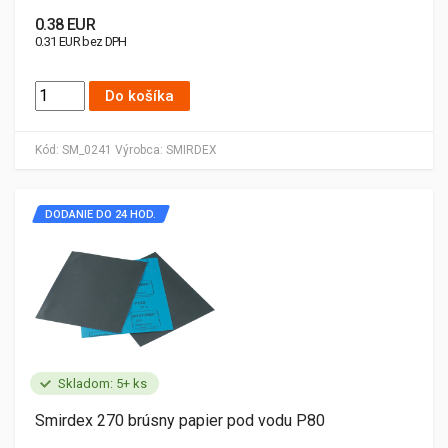
0.38 EUR
0.31 EUR bez DPH
Do košíka
Kód:
SM_0241
Výrobca:
SMIRDEX
DODANIE DO 24 HOD.
Skladom: 5+ ks
Smirdex 270 brúsny papier pod vodu P80