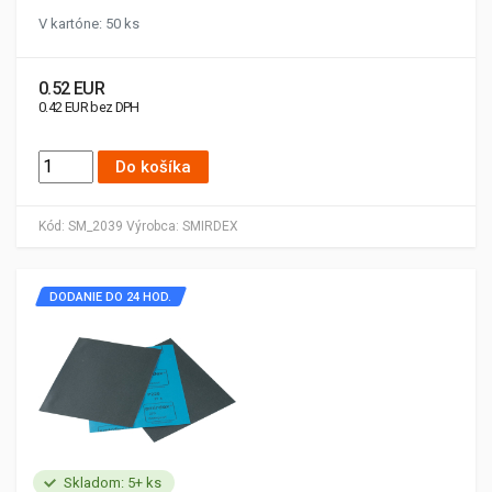
V kartóne: 50 ks
0.52 EUR
0.42 EUR bez DPH
Do košíka
Kód:
SM_2039
Výrobca:
SMIRDEX
DODANIE DO 24 HOD.
Skladom: 5+ ks