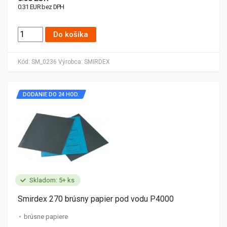
0.31 EUR bez DPH
Do košíka
Kód:
SM_0236
Výrobca:
SMIRDEX
DODANIE DO 24 HOD.
Skladom: 5+ ks
Smirdex 270 brúsny papier pod vodu P4000
brúsne papiere