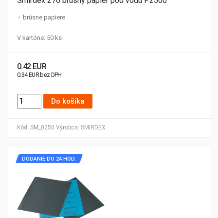
Smirdex 270 brúsny papier pod vodu P2500
brúsne papiere
V kartóne: 50 ks
0.42 EUR
0.34 EUR bez DPH
Do košíka
Kód:
SM_0250
Výrobca:
SMIRDEX
DODANIE DO 24 HOD.