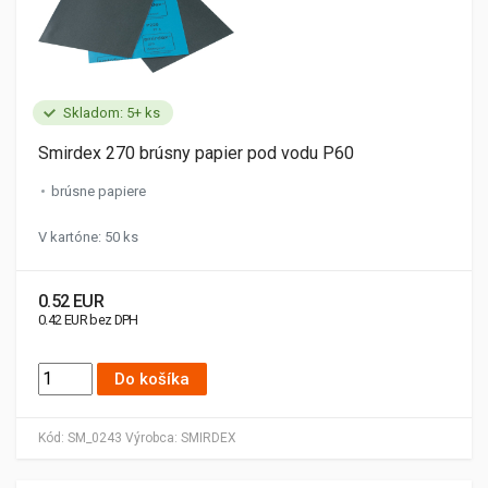
Skladom: 5+ ks
Smirdex 270 brúsny papier pod vodu P60
brúsne papiere
V kartóne: 50 ks
0.52 EUR
0.42 EUR bez DPH
Do košíka
Kód:
SM_0243
Výrobca:
SMIRDEX