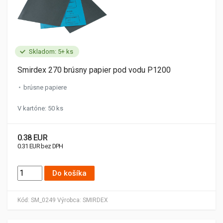
Skladom: 5+ ks
Smirdex 270 brúsny papier pod vodu P1200
brúsne papiere
V kartóne: 50 ks
0.38 EUR
0.31 EUR bez DPH
Do košíka
Kód:
SM_0249
Výrobca:
SMIRDEX