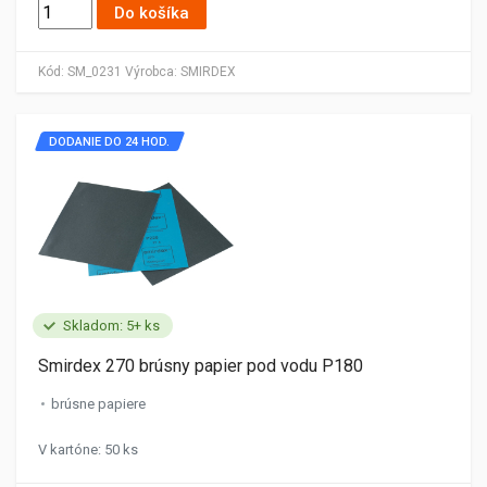
Do košíka
Kód:
SM_0231
Výrobca:
SMIRDEX
DODANIE DO 24 HOD.
Skladom: 5+ ks
Smirdex 270 brúsny papier pod vodu P180
brúsne papiere
V kartóne: 50 ks