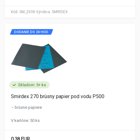
Kód:
SM_2038
Výrobca:
SMIRDEX
DODANIE DO 24 HOD.
Skladom: 5+ ks
Smirdex 270 brúsny papier pod vodu P500
brúsne papiere
V kartóne: 50 ks
0.38 EUR