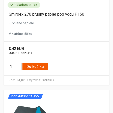
Skladom: 5+ ks
Smirdex 270 brúsny papier pod vodu P150
brúsne papiere
V kartóne: 50 ks
0.42 EUR
0.34 EUR bez DPH
Do košíka
Kód:
SM_0237
Výrobca:
SMIRDEX
DODANIE DO 24 HOD.