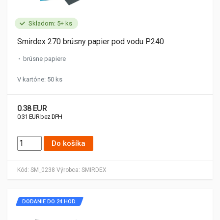
Skladom: 5+ ks
Smirdex 270 brúsny papier pod vodu P240
brúsne papiere
V kartóne: 50 ks
0.38 EUR
0.31 EUR bez DPH
Do košíka
Kód:
SM_0238
Výrobca:
SMIRDEX
DODANIE DO 24 HOD.