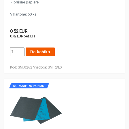
brúsne papiere
V kartóne: 50 ks
0.52 EUR
0.42 EUR bez DPH
Do košíka
Kód:
SM_0262
Výrobca:
SMIRDEX
DODANIE DO 24 HOD.