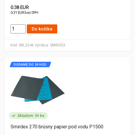
0.38 EUR
0.31 EUR bez DPH
Do košíka
Kód:
SM_0246
Výrobca:
SMIRDEX
DODANIE DO 24 HOD.
Skladom: 5+ ks
Smirdex 270 brúsny papier pod vodu P1500