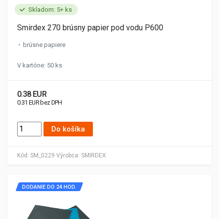
Skladom: 5+ ks
Smirdex 270 brúsny papier pod vodu P600
brúsne papiere
V kartóne: 50 ks
0.38 EUR
0.31 EUR bez DPH
Do košíka
Kód:
SM_0229
Výrobca:
SMIRDEX
DODANIE DO 24 HOD.