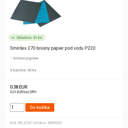
Skladom: 5+ ks
Smirdex 270 brúsny papier pod vodu P220
brúsne papiere
V kartóne: 50 ks
0.38 EUR
0.31 EUR bez DPH
Do košíka
Kód:
SM_0247
Výrobca:
SMIRDEX