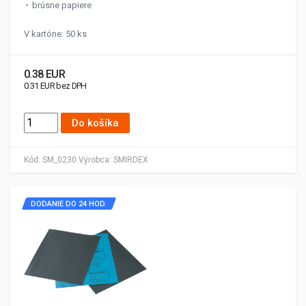
brúsne papiere
V kartóne: 50 ks
0.38 EUR
0.31 EUR bez DPH
Do košíka
Kód:
SM_0230
Výrobca:
SMIRDEX
DODANIE DO 24 HOD.