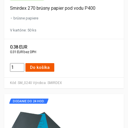
Smirdex 270 brúsny papier pod vodu P400
brúsne papiere
V kartóne: 50 ks
0.38 EUR
0.31 EUR bez DPH
Do košíka
Kód:
SM_0240
Výrobca:
SMIRDEX
DODANIE DO 24 HOD.