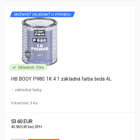
MOŽNOSŤ OBJEDNAŤ U VÝROBCU
Skladom: 0 ks
HB BODY P980 1K 4:1 základná farba šedá 4L
základné farby
V kartóne: 3 ks
53.60 EUR
43.58 EUR bez DPH