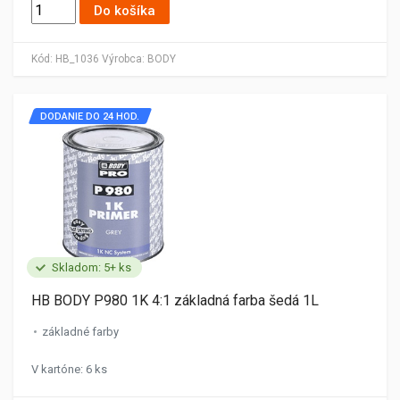
Do košíka
Kód:
HB_1036
Výrobca:
BODY
DODANIE DO 24 HOD.
Skladom: 5+ ks
HB BODY P980 1K 4:1 základná farba šedá 1L
základné farby
V kartóne: 6 ks